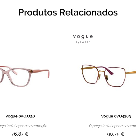
Produtos Relacionados
Vogue 0VO5518
Vogue 0VO4283
eço inclui apenas a armação
O preço inclui apenas a ar
76,87 €
90,75 €