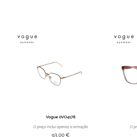
de
imagens
Vogue 0VO4178
O preço inclui apenas a armação
O pr
93,00 €