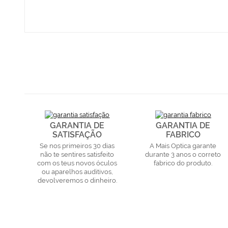
GARANTIA DE
GARANTIA DE
SATISFAÇÃO
FABRICO
Se nos primeiros 30 dias
A Mais Optica garante
não te sentires satisfeito
durante 3 anos o correto
com os teus novos óculos
fabrico do produto.
ou aparelhos auditivos,
devolveremos o dinheiro.