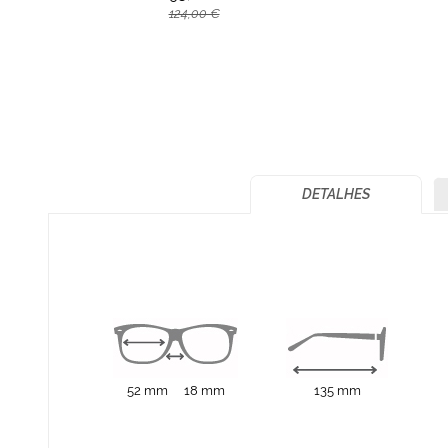
124,00 €
DETALHES
52 mm
18 mm
135 mm