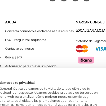
AJUDA
MARCAR CONSULT
LOCALIZAR A LOJA
Conversa connosco e esclarece as tuas dúvidas
s
FAQ - Perguntas Frequentes
Métodos de Pagamen
Contactar connosco
p
800 114 297
r
Autorização para coletar um pedido
Formulário para acompanhante autorizado de
menor
damos de tu privacidad
General Optica cuidamos de tu vista, de tu audición y de tu
vacidad, por supuesto. Usamos cookies propias y de terceros en
stra web para analizar cómo mejorar nuestros servicios y
trarte la publicidad y las promociones que realmente te
eresan, así como contenidos personalizados para ti gracias a un