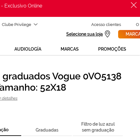
 - Exclusivo Online
Clube Privilege
Acesso clientes
O
Selecione sua loja
MARCA
AUDIOLOGÍA
MARCAS
PROMOÇÕES
 graduados Vogue 0VO5138
PROCURAR
isas de ajuda para mudar os teus óculos?
Tamanho: 52X18
800 114 297
 para nós GRÁTIS no número
gunda a sexta, das 12h às 21h)
r detalhes
REVISAO DA VISTA
licita uma
> marca consulta
Filtro de luz azul
ação
Graduadas
sem graduação