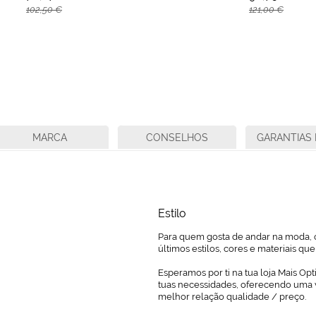
102,50 €
121,00 €
MARCA
CONSELHOS
GARANTIAS 
Estilo
Para quem gosta de andar na moda, o
últimos estilos, cores e materiais q
Esperamos por ti na tua loja Mais Opt
tuas necessidades, oferecendo uma 
melhor relação qualidade / preço.