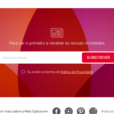
Para ser o primeiro a receber as nossas novidades:
Subscreva
SUBSCREVER
ossa
ewsletter:
Eu aceito os termos do
Política de Privacidade
ir mais sobre a Mais Optica em:
#oteuol