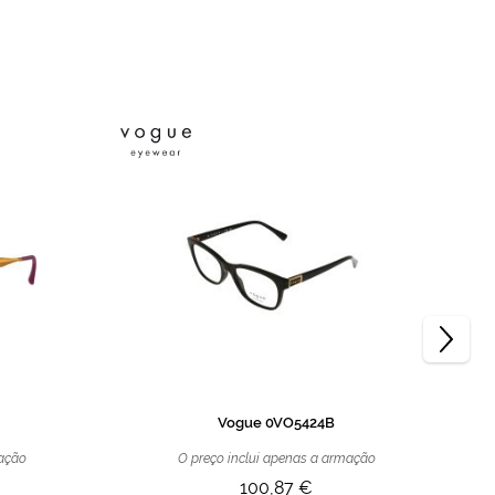
Vogue 0VO5424B
mação
O preço inclui apenas a armação
100,87 €