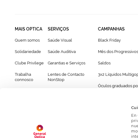
MAIS OPTICA
SERVIÇOS
CAMPANHAS
Quem somos
Saúde Visual
Black Friday
Solidariedade
Saúde Auditiva
Mês dos Progressivo
Clube Privilege
Garantias e Serviços
Saldos
Trabalha
Lentes de Contacto
3x2 Líquidos Multigo
connosco
NonStop
Óculos graduados po
Franchising
Cartão Presente
69€
Provador virtual de óculos
Cui
En 
pri
nue
mos
int