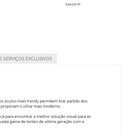
134,50 €
E SERVIÇOS EXCLUSIVOS
s óculos mais trendy permitem tirar partido dos
ue propiciam o olhar mais moderno.
ica para encontrar a melhor solução visual para as
vasta gama de lentes de última geração com a