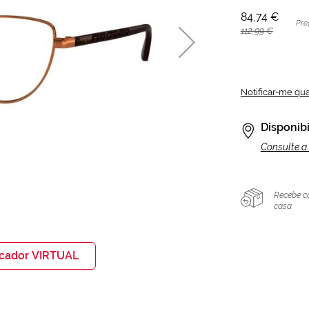
84,74 €
Pre
112,99 €
Notificar-me qu
Disponibi
Consulte a 
Recebe c
casa
icador VIRTUAL