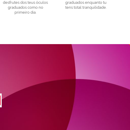
desfrutes dos teus óculos
graduados enquanto tu
graduados como no
tens total tranquilidade.
primeiro dia.