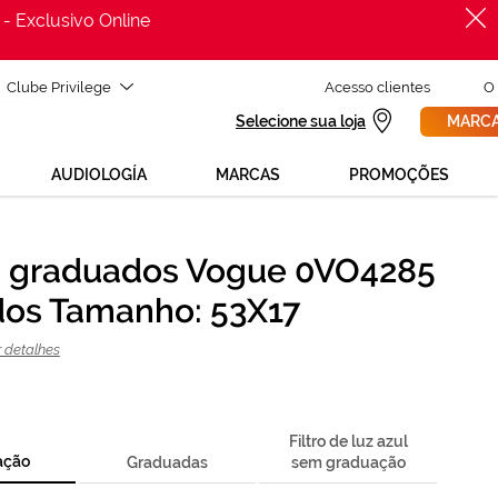
 - Exclusivo Online
Clube Privilege
Acesso clientes
O
Selecione sua loja
MARCA
AUDIOLOGÍA
MARCAS
PROMOÇÕES
 graduados Vogue 0VO4285
PROCURAR
ecisas de ajuda para mudar os teus óculos?
os Tamanho: 53X17
800 114 297
ga para nós GRÁTIS no número
 segunda a sexta, das 12h às 21h)
r detalhes
REVISAO DA VISTA
 solicita uma
> marca consulta
Filtro de luz azul
ação
Graduadas
sem graduação