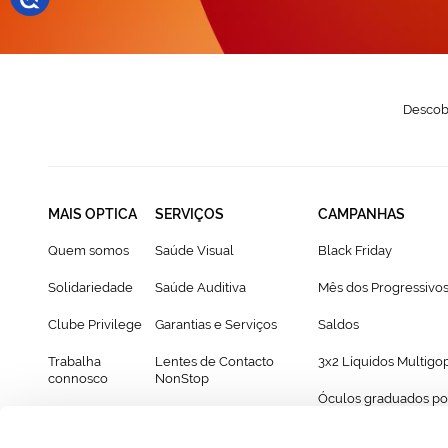
Descobr
MAIS OPTICA
SERVIÇOS
CAMPANHAS
Quem somos
Saúde Visual
Black Friday
Solidariedade
Saúde Auditiva
Mês dos Progressivo
Clube Privilege
Garantias e Serviços
Saldos
Trabalha
Lentes de Contacto
3x2 Líquidos Multigo
connosco
NonStop
Óculos graduados po
Franchising
Cartão Presente
69€