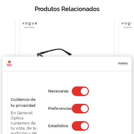
Produtos Relacionados
Selección
de
Necesarias
consentimiento
Cuidamos de
tu privacidad
Vogue 0VO5378
Preferencias
En General
O preço inclui apenas a armação
Optica
93,00 €
cuidamos de
Estadística
124,00 €
tu vista, de tu
audición y de