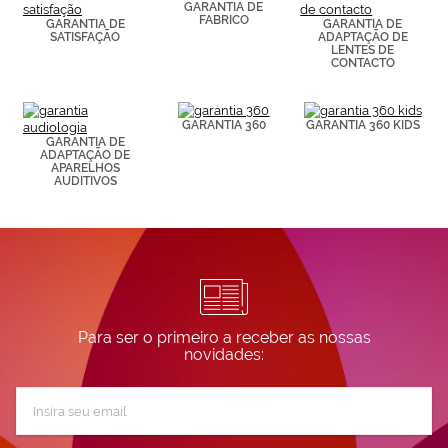
de páginas
GARANTIA DE
FABRICO
visitadas).
GARANTIA DE
GARANTIA DE
SATISFAÇÃO
ADAPTAÇÃO DE
Puedes
LENTES DE
consultar más
CONTACTO
información en
nuestra
Política de
Cookies.
GARANTIA 360
GARANTIA 360 KIDS
GARANTIA DE
ADAPTAÇÃO DE
APARELHOS
AUDITIVOS
Para ser o primeiro a receber as nossas
novidades:
Subscreva
a
nossa
Newsletter: