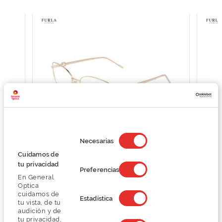
Selección
de
Necesarias
consentimiento
Cuidamos de
Furla VFU729
tu privacidad
O preço inclui apenas a armação
Preferencias
En General
145,49 €
Optica
193,99 €
cuidamos de
Estadística
tu vista, de tu
audición y de
tu privacidad,