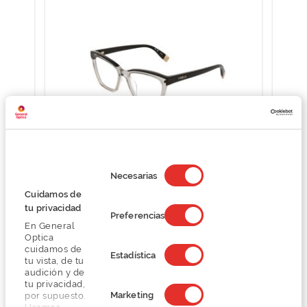
Selección
de
Necesarias
Furla VFU682
consentimiento
Cuidamos de
O preço inclui apenas a armação
tu privacidad
89,50 €
Preferencias
179,00 €
En General
Optica
cuidamos de
Estadística
tu vista, de tu
audición y de
tu privacidad,
Marketing
por supuesto.