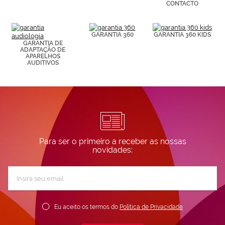
CONTACTO
Puedes
consultar más
información en
nuestra
GARANTIA 360
GARANTIA 360 KIDS
Política de
GARANTIA DE
Cookies.
ADAPTAÇÃO DE
APARELHOS
AUDITIVOS
Para ser o primeiro a receber as nossas
novidades:
Subscreva
a
nossa
Newsletter:
Eu aceito os termos do
Política de Privacidade