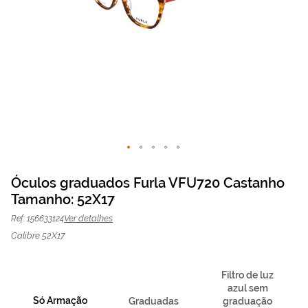
Saltar
para
Óculos graduados Furla VFU720 Castanho
o
Tamanho: 52X17
Óculos graduados
84,50 €
início
O preço inclui apenas a
da
armação
169,00 €
Furla VFU720 Castanho
Ver detalhes
Ref: 156633124
Galeria
| Mais Optica
de
Calibre 52X17
imagens
Filtro de luz
azul sem
Só Armação
Graduadas
graduação