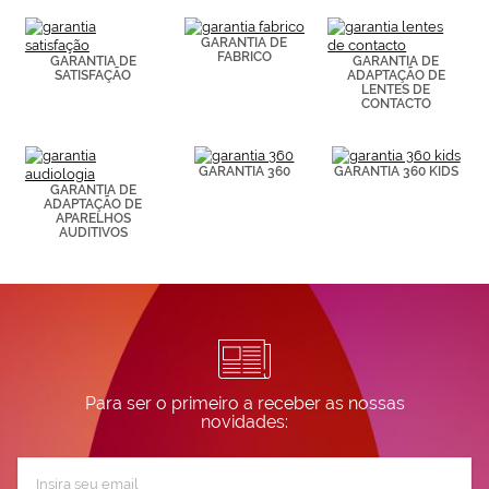
consultar más
información en
GARANTIA DE
nuestra
FABRICO
GARANTIA DE
GARANTIA DE
Política de
SATISFAÇÃO
ADAPTAÇÃO DE
Cookies.
LENTES DE
CONTACTO
GARANTIA 360
GARANTIA 360 KIDS
GARANTIA DE
ADAPTAÇÃO DE
APARELHOS
AUDITIVOS
Para ser o primeiro a receber as nossas
novidades:
Subscreva
a