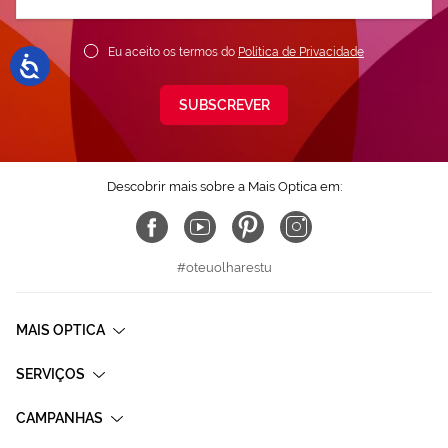
nossa
Newsletter:
Eu aceito os termos do
Política de Privacidade
SUBSCREVER
Descobrir mais sobre a Mais Optica em:
#oteuolharestu
MAIS OPTICA
SERVIÇOS
CAMPANHAS