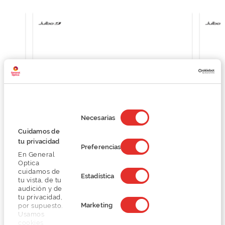
Selección
de
Necesarias
consentimiento
Cuidamos de
tu privacidad
Preferencias
En General
Julbo LOOP M J533
Optica
20,00 €
cuidamos de
Estadística
tu vista, de tu
50,00 €
audición y de
tu privacidad,
Marketing
por supuesto.
Usamos
cookies