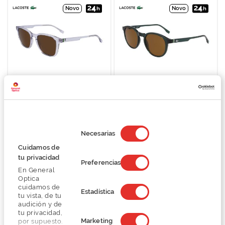
Novo
Novo
Lacoste L6040S
Lacoste L6030S
99,75 €
99,75 €
133,00 €
133,00 €
Selección
de
Necesarias
consentimiento
Cuidamos de
tu privacidad
Novo
Preferencias
En General
Optica
cuidamos de
Estadística
tu vista, de tu
audición y de
tu privacidad,
Marketing
por supuesto.