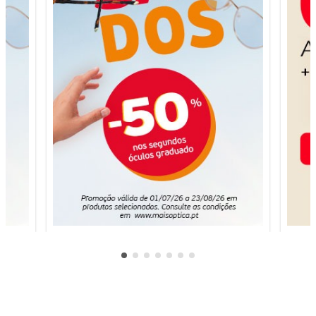
visitadas).
Puedes
consultar más
información en
nuestra
Política de
Cookies.