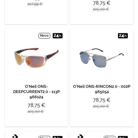
78,75 €
107,99 €
105,00 €
Novo
O'Neil ONS-
O'Neil ONS-RINCON2.0 - 002P
DEEPCURRENT2.0 - 113P
965054
966124
78,75 €
78,75 €
105,00 €
105,00 €