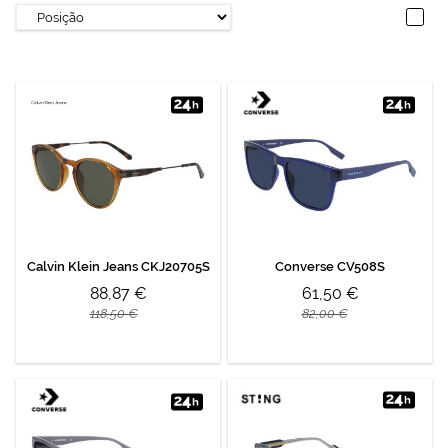
Calvin Klein Jeans CKJ20705S
Converse CV508S
88,87 €
61,50 €
118,50 €
82,00 €