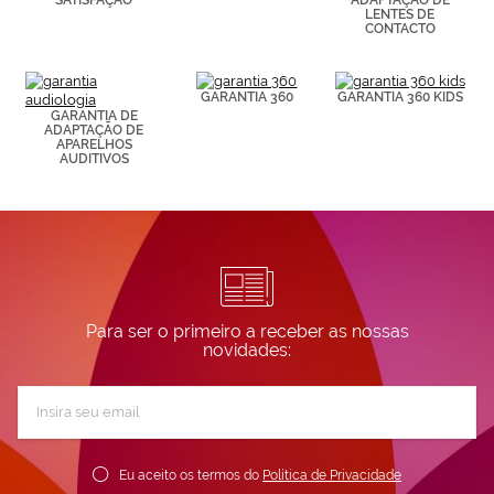
LENTES DE
CONTACTO
GARANTIA 360
GARANTIA 360 KIDS
GARANTIA DE
ADAPTAÇÃO DE
APARELHOS
AUDITIVOS
Para ser o primeiro a receber as nossas
novidades:
Subscreva
a
nossa
Newsletter:
Eu aceito os termos do
Política de Privacidade