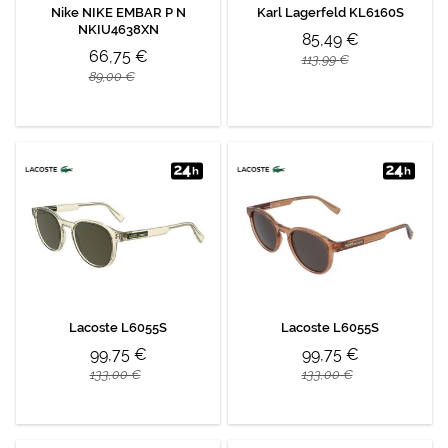
Nike NIKE EMBAR P N
Karl Lagerfeld KL6160S
NKIU4638XN
85,49 €
66,75 €
113,99 €
89,00 €
Lacoste L6055S
Lacoste L6055S
99,75 €
99,75 €
133,00 €
133,00 €