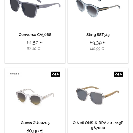
Converse CV508S
Sting SST513
61,50 €
89,39 €
82,00 €
148,99 €
Guess GU00205
O'Neil ONS-KIRRA2.0 - 113P
967000
80,99 €