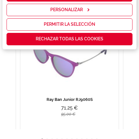
servicios y
mostrarte la
PERSONALIZAR
publicidad y
las
promociones
PERMITIR LA SELECCIÓN
que realmente
te interesan,
RECHAZAR TODAS LAS COOKIES
así como
contenidos
personalizados
para ti gracias
a un perfil
elaborado a
partir de tus
hábitos de
navegación
(por ejemplo,
de páginas
visitadas).
Ray Ban Junior RJ9060S
Puedes
71,25 €
consultar más
información en
95,00 €
nuestra
Política de
Cookies.