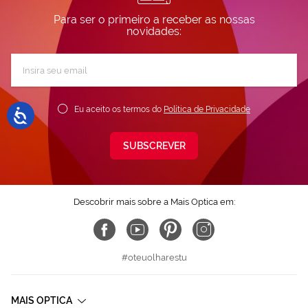
Para ser o primeiro a receber as nossas
novidades:
Subscreva
a
nossa
Newsletter:
Eu aceito os termos do
Política de Privacidade
SUBSCREVER
Descobrir mais sobre a Mais Optica em:
#oteuolharestu
MAIS OPTICA