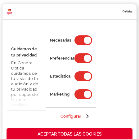
Detalhes
Selección
Lentes
de
Necesarias
consentimiento
Cuidamos de
tu privacidad
Marca
Preferencias
En General
Optica
Conselhos
cuidamos de
Estadística
tu vista, de tu
audición y de
tu privacidad,
Serviços exclusivos
Marketing
por supuesto.
Usamos
cookies
propias y de
terceros en
Configurar
nuestra web
para analizar
cómo mejorar
ACEPTAR TODAS LAS COOKIES
También te puede gustar
nuestros