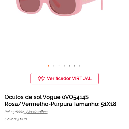
Saltar
para
Verificador VIRTUAL
o
início
da
Óculos de sol Vogue 0VO5414S
Galeria
de
Rosa/Vermelho-Púrpura Tamanho: 51X18
Óculos de sol Vogue 0VO5414S
74,25 €
imagens
99,00 €
Rosa/Vermelho-Púrpura | Mais
Ver detalhes
Ref: 151866233
Optica
Calibre 51X18