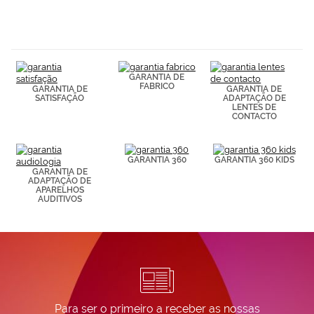
hábitos de
navegación
(por ejemplo,
de páginas
visitadas).
Puedes
consultar más
GARANTIA DE
FABRICO
información en
GARANTIA DE
GARANTIA DE
SATISFAÇÃO
ADAPTAÇÃO DE
nuestra
LENTES DE
Política de
CONTACTO
Cookies.
GARANTIA 360
GARANTIA 360 KIDS
GARANTIA DE
ADAPTAÇÃO DE
APARELHOS
AUDITIVOS
Para ser o primeiro a receber as nossas