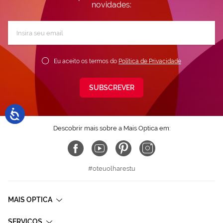
novidades:
Subscreva
a
nossa
Newsletter:
Eu aceito os termos do
Política de Privacidade
SUBSCREVER
Descobrir mais sobre a Mais Optica em:
#oteuolharestu
MAIS OPTICA
SERVIÇOS