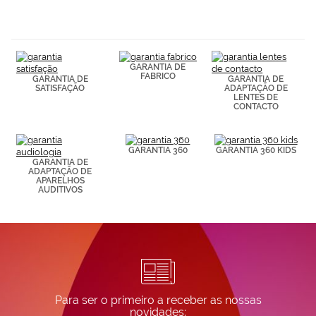
hábitos de
navegación
(por ejemplo,
de páginas
visitadas).
Puedes
GARANTIA DE
consultar más
FABRICO
GARANTIA DE
GARANTIA DE
información en
SATISFAÇÃO
ADAPTAÇÃO DE
LENTES DE
nuestra
CONTACTO
Política de
Cookies.
GARANTIA 360
GARANTIA 360 KIDS
GARANTIA DE
ADAPTAÇÃO DE
APARELHOS
AUDITIVOS
Para ser o primeiro a receber as nossas
novidades: