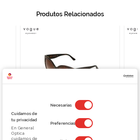
Produtos Relacionados
Selección
de
Necesarias
consentimiento
Cuidamos de
Vogue 0VO5338S
tu privacidad
Preferencias
83,99 €
En General
111,99 €
Optica
cuidamos de