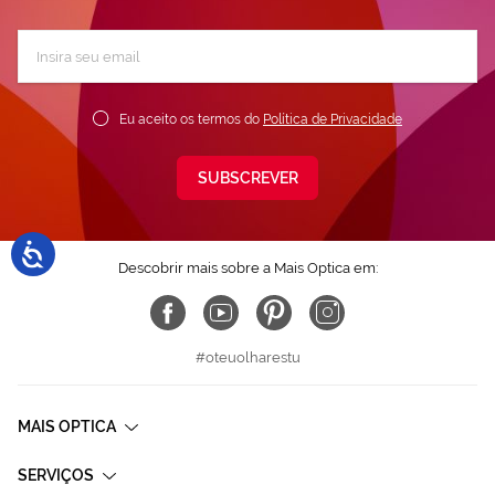
Subscreva
a
nossa
Newsletter:
Eu aceito os termos do
Política de Privacidade
SUBSCREVER
Descobrir mais sobre a Mais Optica em:
#oteuolharestu
MAIS OPTICA
SERVIÇOS