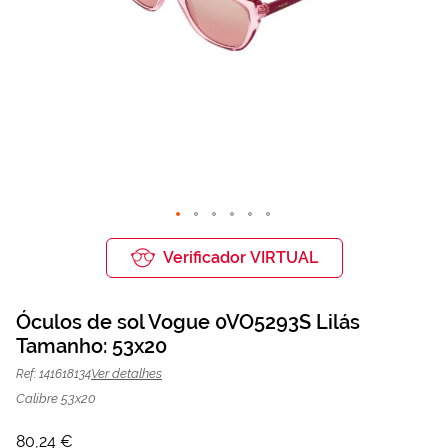
Saltar
para
Verificador VIRTUAL
o
início
da
Óculos de sol Vogue 0VO5293S Lilás
Galeria
de
Tamanho: 53x20
Óculos de sol Vogue 0VO5293S Lilás |
80,24 €
imagens
106,99 €
Mais Optica
Ver detalhes
Ref: 141618134
Calibre 53x20
80,24 €