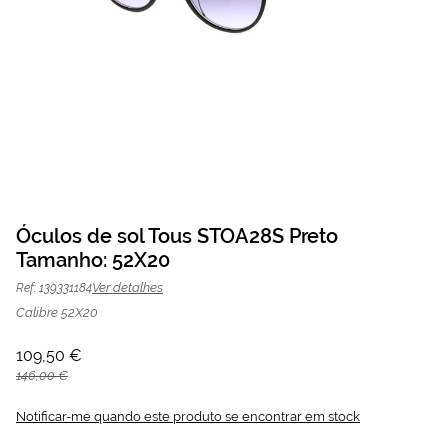
Saltar
para
Óculos de sol Tous STOA28S Preto
o
Tamanho: 52X20
Óculos de sol Tous STOA28S Preto |
109,50 €
início
da
146,00 €
Mais Optica
Ver detalhes
Ref: 139331184
Galeria
de
Calibre 52X20
imagens
109,50 €
146,00 €
Notificar-me quando este produto se encontrar em stock