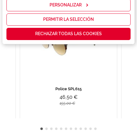
mostrarte la
PERSONALIZAR
publicidad y
las
promociones
PERMITIR LA SELECCIÓN
que realmente
te interesan,
RECHAZAR TODAS LAS COOKIES
así como
contenidos
personalizados
para ti gracias
a un perfil
elaborado a
partir de tus
hábitos de
navegación
(por ejemplo,
de páginas
Police SPL615
visitadas).
46,50 €
Puedes
consultar más
155,00 €
información en
nuestra
Política de
Cookies.