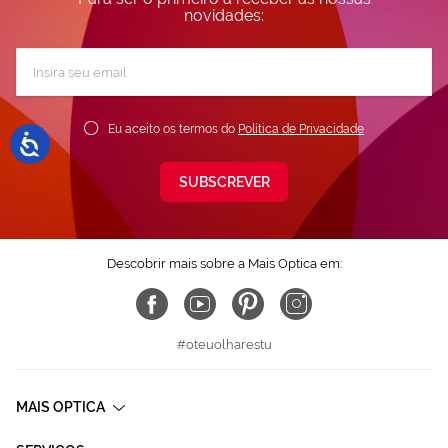
novidades:
Subscreva
a
nossa
Newsletter:
Eu aceito os termos do
Política de Privacidade
SUBSCREVER
Descobrir mais sobre a Mais Optica em:
#oteuolharestu
MAIS OPTICA