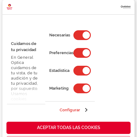
Detalhes
Selección
Lentes
de
Necesarias
consentimiento
Cuidamos de
Marca
tu privacidad
Preferencias
En General
Optica
Conselhos
cuidamos de
Estadística
tu vista, de tu
audición y de
Serviços exclusivos
tu privacidad,
Marketing
por supuesto.
Usamos
cookies
propias y de
terceros en
Configurar
nuestra web
para analizar
cómo mejorar
También te puede gustar
ACEPTAR TODAS LAS COOKIES
nuestros
servicios y