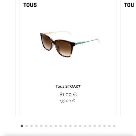
Tous STOA07
81,00 €
135,00 €