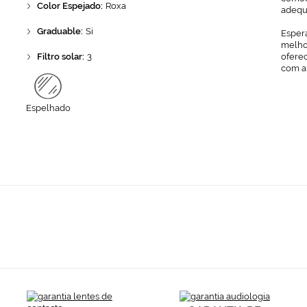
Color Espejado:
Roxa
adequ
Graduable:
Si
Espera
melhor
Filtro solar:
3
ofere
com a
Espelhado