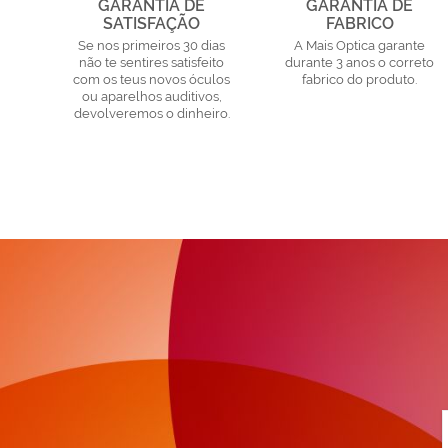
GARANTIA DE
GARANTIA DE
SATISFAÇÃO
FABRICO
Se nos primeiros 30 dias
A Mais Optica garante
não te sentires satisfeito
durante 3 anos o correto
com os teus novos óculos
fabrico do produto.
ou aparelhos auditivos,
devolveremos o dinheiro.
a