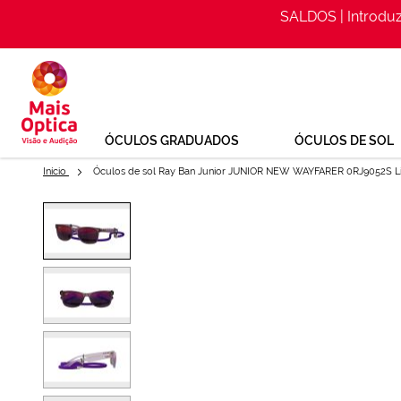
SALDOS | Introdu
Ir
para
o
Conteúdo
ÓCULOS GRADUADOS
ÓCULOS DE SOL
Início
Óculos de sol Ray Ban Junior JUNIOR NEW WAYFARER 0RJ9052S Li
Saltar
para
Óculos de sol Ray Ban Junior 
o
final
da
Galeria
Ref: 153611132
de
imagens