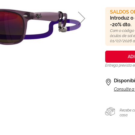
SALDOS O
Introduz o
-20% dto.
Com o código
óculos de sol
01/07/2026 a
AD
Entrega prevista
Disponibi
Consulte a 
Recebe c
casa