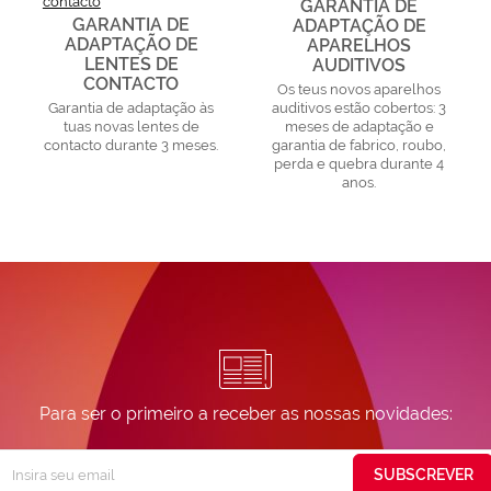
GARANTIA DE
GARANTIA DE
ADAPTAÇÃO DE
ADAPTAÇÃO DE
APARELHOS
LENTES DE
AUDITIVOS
CONTACTO
Os teus novos aparelhos
Garantia de adaptação às
auditivos estão cobertos: 3
tuas novas lentes de
meses de adaptação e
contacto durante 3 meses.
garantia de fabrico, roubo,
perda e quebra durante 4
anos.
Para ser o primeiro a receber as nossas novidades:
Subscreva
SUBSCREVER