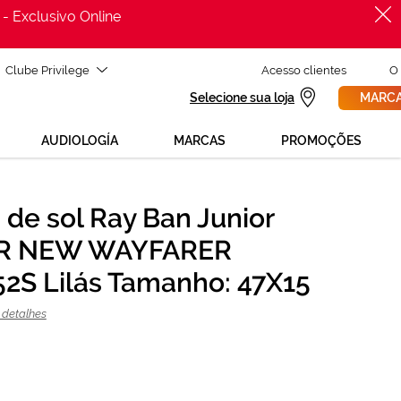
 - Exclusivo Online
Clube Privilege
Acesso clientes
O
Selecione sua loja
MARCA
AUDIOLOGÍA
MARCAS
PROMOÇÕES
 de sol Ray Ban Junior
PROCURAR
R NEW WAYFARER
ADICIONAR AO CARRINHO
2S Lilás Tamanho: 47X15
 detalhes