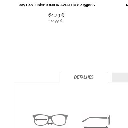
Ray Ban Junior JUNIOR AVIATOR 0RJ9506S
R
64,79 €
107,99 €
DETALHES