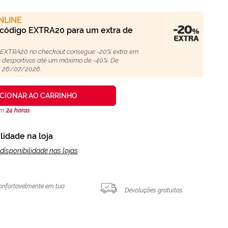
NLINE
 código EXTRA20 para um extra de
 EXTRA20 no checkout consegue -20% extra em
 e desportivos até um máximo de -40%. De
 26/07/2026.
ICIONAR AO CARRINHO
 em
24 horas
.
lidade na loja
disponibilidade nas lojas
onfortavelmente em tua
Devoluções gratuitas