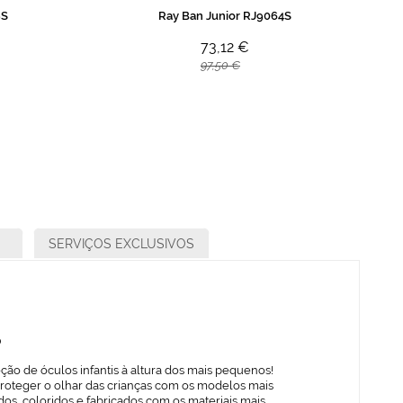
9S
Ray Ban Junior RJ9064S
73,12 €
97,50 €
SERVIÇOS EXCLUSIVOS
o
ção de óculos infantis à altura dos mais pequenos!
proteger o olhar das crianças com os modelos mais
os, coloridos e fabricados com os materiais mais