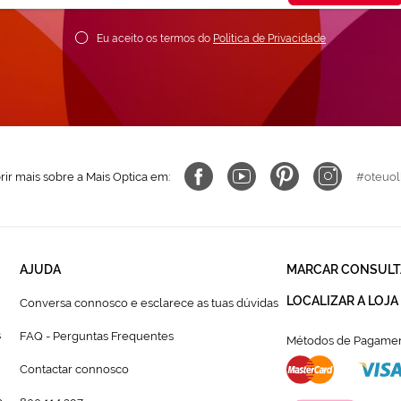
ossa
ewsletter:
Eu aceito os termos do
Política de Privacidade
ir mais sobre a Mais Optica em:
#oteuol
AJUDA
MARCAR CONSULT
LOCALIZAR A LOJA
Conversa connosco e esclarece as tuas dúvidas
s
FAQ - Perguntas Frequentes
Métodos de Pagamen
Contactar connosco