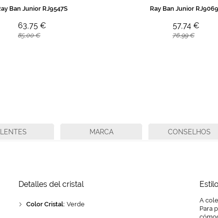
ay Ban Junior RJ9547S
Ray Ban Junior RJ906
63,75 €
57,74 €
85,00 €
76,99 €
LENTES
MARCA
CONSELHOS
Detalles del cristal
Estil
A cole
Color Cristal:
Verde
Para 
cómod