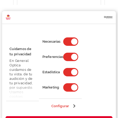
Detalhes
Selección
de
Necesarias
consentimiento
Lentes
Cuidamos de
tu privacidad
Preferencias
En General
Marca
Optica
cuidamos de
Estadística
tu vista, de tu
Conselhos
audición y de
tu privacidad,
Marketing
por supuesto.
Serviços exclusivos
Usamos
cookies
propias y de
terceros en
Configurar
nuestra web
para analizar