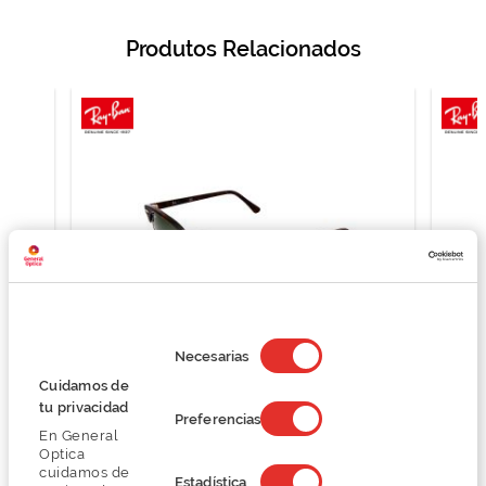
Produtos Relacionados
Selección
de
Necesarias
consentimiento
Cuidamos de
Ray Ban 0RB3016
tu privacidad
Preferencias
125,25 €
En General
167,00 €
Optica
cuidamos de
Estadística