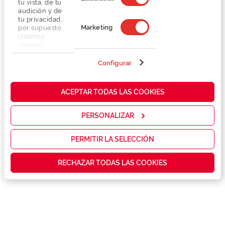
tu vista, de tu
audición y de
tu privacidad,
Marketing
por supuesto.
Usamos
cookies
propias y de
terceros en
Configurar
Detalhes
nuestra web
para analizar
cómo mejorar
Lentes
ACEPTAR TODAS LAS COOKIES
nuestros
servicios y
mostrarte la
PERSONALIZAR
Marca
publicidad y
las
promociones
PERMITIR LA SELECCIÓN
Conselhos
que realmente
te interesan,
RECHAZAR TODAS LAS COOKIES
así como
contenidos
Serviços exclusivos
personalizados
para ti gracias
a un perfil
elaborado a
partir de tus
hábitos de