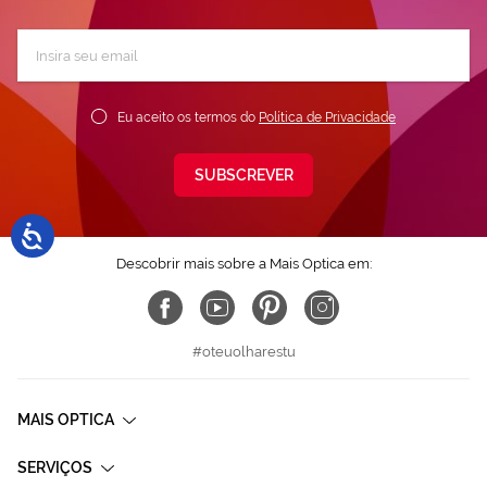
Subscreva
a
nossa
Newsletter:
Eu aceito os termos do
Política de Privacidade
SUBSCREVER
Descobrir mais sobre a Mais Optica em:
#oteuolharestu
MAIS OPTICA
SERVIÇOS