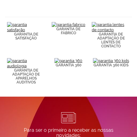
navegación
(por ejemplo,
de páginas
visitadas).
Puedes
GARANTIA DE
consultar más
FABRICO
GARANTIA DE
GARANTIA DE
información en
SATISFAÇÃO
ADAPTAÇÃO DE
nuestra
LENTES DE
Política de
CONTACTO
Cookies.
GARANTIA 360
GARANTIA 360 KIDS
GARANTIA DE
ADAPTAÇÃO DE
APARELHOS
AUDITIVOS
Para ser o primeiro a receber as nossas
novidades: