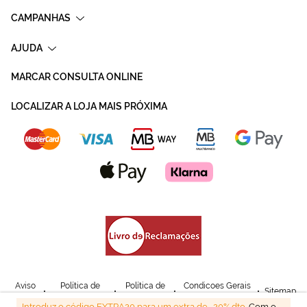
CAMPANHAS
AJUDA
MARCAR CONSULTA ONLINE
LOCALIZAR A LOJA MAIS PRÓXIMA
Aviso
Política de
Política de
Condicoes Gerais
Sitemap
Legal
Privacidade
Cookies
de Venda
Introduz o código EXTRA20 para um extra de -20% dto.
Com o