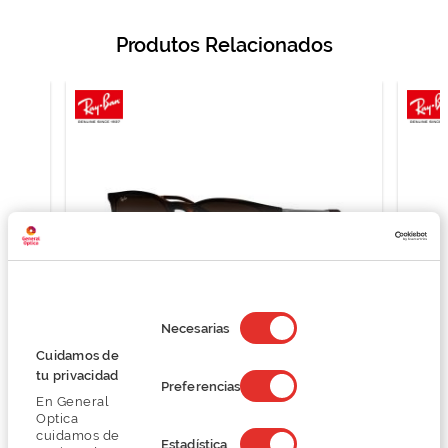
Produtos Relacionados
Selección
de
Necesarias
consentimiento
Cuidamos de
Ray Ban RB4171
tu privacidad
Preferencias
113,24 €
En General
150,99 €
Optica
cuidamos de
Estadística