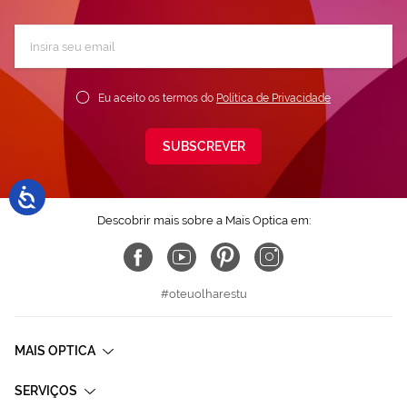
Subscreva
a
nossa
Newsletter:
Eu aceito os termos do
Política de Privacidade
SUBSCREVER
Descobrir mais sobre a Mais Optica em:
#oteuolharestu
MAIS OPTICA
SERVIÇOS