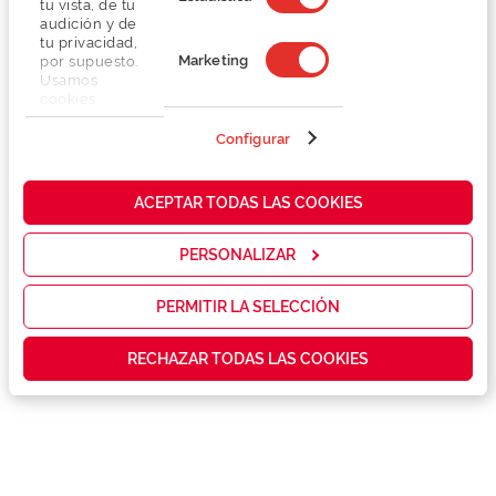
tu vista, de tu
audición y de
tu privacidad,
Marketing
por supuesto.
Usamos
cookies
propias y de
terceros en
Configurar
Detalhes
nuestra web
para analizar
cómo mejorar
Lentes
ACEPTAR TODAS LAS COOKIES
nuestros
servicios y
mostrarte la
PERSONALIZAR
Marca
publicidad y
las
promociones
PERMITIR LA SELECCIÓN
Conselhos
que realmente
te interesan,
RECHAZAR TODAS LAS COOKIES
así como
contenidos
Serviços exclusivos
personalizados
para ti gracias
a un perfil
elaborado a
partir de tus
hábitos de