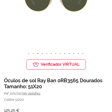
Saltar
para
Verificador VIRTUAL
o
início
da
Óculos de sol Ray Ban 0RB3565 Dourados
Galeria
de
Tamanho: 51X20
Óculos de sol Ray Ban 0RB3565
125,25 €
imagens
167,00 €
Dourados | Mais Optica
Ver detalhes
Ref: 152123193
Calibre 51X20
125,25 €