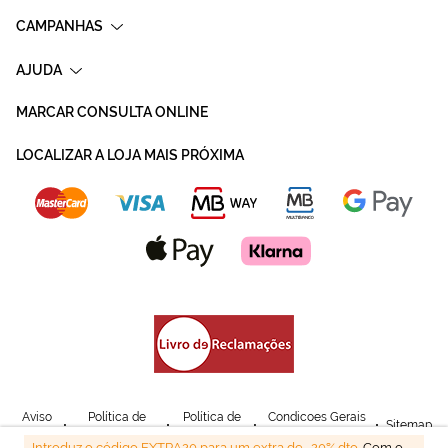
CAMPANHAS
AJUDA
MARCAR CONSULTA ONLINE
LOCALIZAR A LOJA MAIS PRÓXIMA
Aviso
Política de
Política de
Condicoes Gerais
Sitemap
Legal
Privacidade
Cookies
de Venda
Introduz o código EXTRA20 para um extra de -20% dto.
Com o