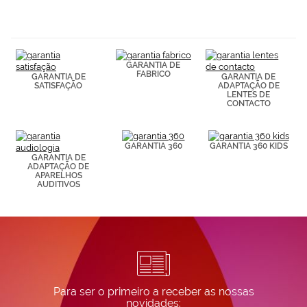
navegación
(por ejemplo,
de páginas
visitadas).
Puedes
GARANTIA DE
consultar más
FABRICO
GARANTIA DE
GARANTIA DE
información en
SATISFAÇÃO
ADAPTAÇÃO DE
nuestra
LENTES DE
Política de
CONTACTO
Cookies.
GARANTIA 360
GARANTIA 360 KIDS
GARANTIA DE
ADAPTAÇÃO DE
APARELHOS
AUDITIVOS
Para ser o primeiro a receber as nossas
novidades: