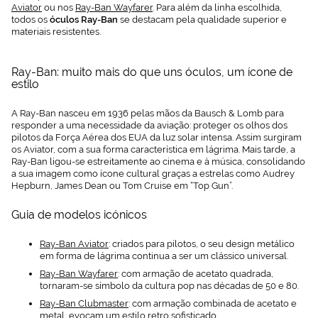
Aviator
ou nos
Ray-Ban Wayfarer
. Para além da linha escolhida,
todos os
óculos Ray-Ban
se destacam pela qualidade superior e
materiais resistentes.
Ray-Ban: muito mais do que uns óculos, um ícone de
estilo
A Ray-Ban nasceu em 1936 pelas mãos da Bausch & Lomb para
responder a uma necessidade da aviação: proteger os olhos dos
pilotos da Força Aérea dos EUA da luz solar intensa. Assim surgiram
os Aviator, com a sua forma característica em lágrima. Mais tarde, a
Ray-Ban ligou-se estreitamente ao cinema e à música, consolidando
a sua imagem como ícone cultural graças a estrelas como Audrey
Hepburn, James Dean ou Tom Cruise em “Top Gun”.
Guia de modelos icónicos
Ray-Ban Aviator
: criados para pilotos, o seu design metálico
em forma de lágrima continua a ser um clássico universal.
Ray-Ban Wayfarer
: com armação de acetato quadrada,
tornaram-se símbolo da cultura pop nas décadas de 50 e 80.
Ray-Ban Clubmaster
: com armação combinada de acetato e
metal, evocam um estilo retro sofisticado