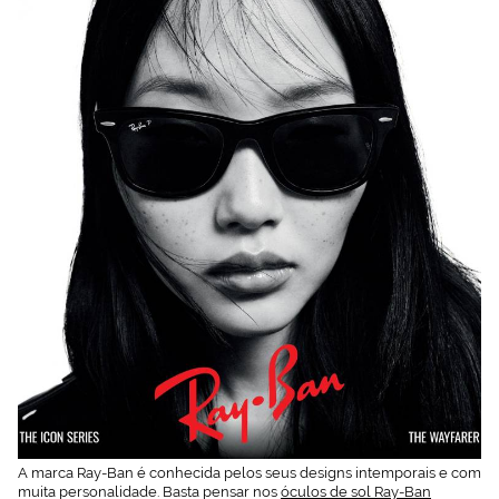
visitadas).
Puedes
consultar más
información en
nuestra
Política de
Cookies.
A marca Ray-Ban é conhecida pelos seus designs intemporais e com
muita personalidade. Basta pensar nos
óculos de sol Ray-Ban