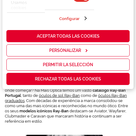
Usamos
cookies
propias y de
terceros en
Configurar
nuestra web
para analizar
cómo mejorar
ACEPTAR TODAS LAS COOKIES
nuestros
servicios y
mostrarte la
PERSONALIZAR
publicidad y
Óculos Ray-Ban na Mais
las
promociones
PERMITIR LA SELECCIÓN
Optica
que realmente
te interesan,
RECHAZAR TODAS LAS COOKIES
así como
Estás a pensar em
comprar óculos Ray-Ban online
e não sabes por
contenidos
onde começar? Na Mais Optica temos um vasto
catálogo Ray-Ban
personalizados
Portugal
, tanto de
óculos de sol Ray-Ban
como de
óculos Ray-Ban
para ti gracias
graduados
. Com décadas de experiência a marca consolidou-se
a un perfil
como uma das mais icónicas e reconhecidas no mundo ótico. Entre
elaborado a
os seus
modelos icónicos Ray-Ban
destacam-se Aviator, Wayfarer,
partir de tus
Clubmaster e Caravan que marcaram história e continuam a ser
hábitos de
referência em estilo.
navegación
(por ejemplo,
de páginas