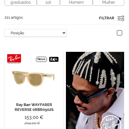
graduados
sol
Homem
Mulher
211
artigos
FILTRAR
Novo
Ray Ban WAYFARER
REVERSE 0RBR0502S
153,00 €
204,00 €