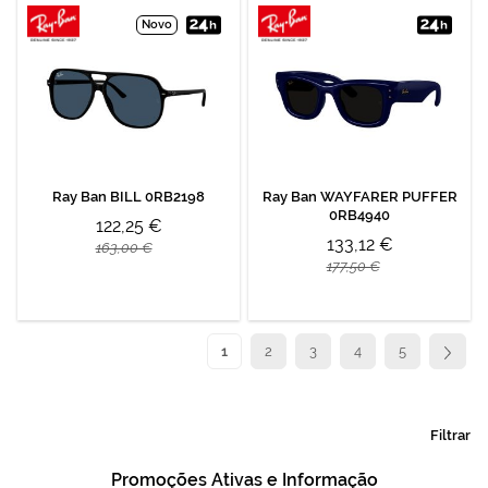
Novo
Ray Ban BILL 0RB2198
Ray Ban WAYFARER PUFFER
0RB4940
122,25 €
133,12 €
163,00 €
177,50 €
Página
Está de momento a ler a página
Página
Página
Página
Página
Página
Seguin
1
2
3
4
5
Filtrar
Promoções Ativas e Informação