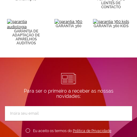
LENTES DE
CONTACTO
GARANTIA 360
GARANTIA 360 KIDS
GARANTIA DE
ADAPTAÇÃO DE
APARELHOS
AUDITIVOS
Para ser o primeiro a receber as nossas
novidades:
Subscreva
a
nossa
Newsletter:
Eu aceito os termos do
Política de Privacidade