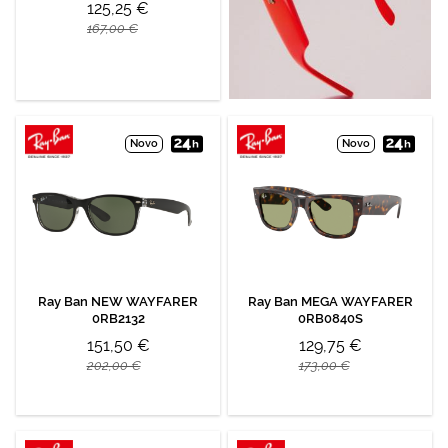
125,25 €
167,00 €
Novo
Novo
Ray Ban NEW WAYFARER
Ray Ban MEGA WAYFARER
0RB2132
0RB0840S
151,50 €
129,75 €
202,00 €
173,00 €