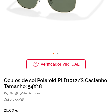
Saltar
para
Verificador VIRTUAL
o
início
da
Óculos de sol Polaroid PLD1012/S Castanho
Galeria
de
Tamanho: 54X18
Óculos de sol Polaroid PLD1012/S
28,00 €
imagens
70,00 €
Castanho | Mais Optica
Ver detalhes
Ref: 138152145
Calibre 54X18
28,00 €