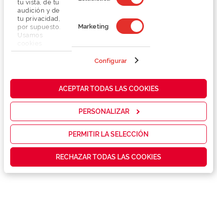
tu vista, de tu
audición y de
tu privacidad,
Marketing
por supuesto.
Usamos
cookies
propias y de
terceros en
Configurar
Detalhes
nuestra web
para analizar
cómo mejorar
Lentes
ACEPTAR TODAS LAS COOKIES
nuestros
servicios y
mostrarte la
PERSONALIZAR
Marca
publicidad y
las
promociones
PERMITIR LA SELECCIÓN
Conselhos
que realmente
te interesan,
RECHAZAR TODAS LAS COOKIES
así como
contenidos
Serviços exclusivos
personalizados
para ti gracias
a un perfil
elaborado a
partir de tus
hábitos de