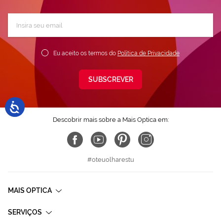
Subscreva
a
nossa
Newsletter:
Eu aceito os termos do
Política de Privacidade
SUBSCREVER
Descobrir mais sobre a Mais Optica em:
#oteuolharestu
MAIS OPTICA
SERVIÇOS