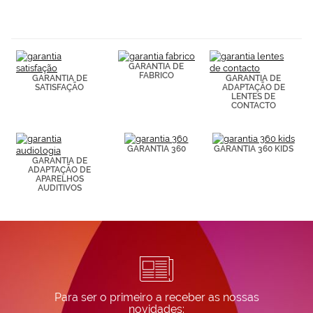
navegación
(por ejemplo,
de páginas
visitadas).
Puedes
GARANTIA DE
consultar más
FABRICO
GARANTIA DE
GARANTIA DE
información en
SATISFAÇÃO
ADAPTAÇÃO DE
nuestra
LENTES DE
Política de
CONTACTO
Cookies.
GARANTIA 360
GARANTIA 360 KIDS
GARANTIA DE
ADAPTAÇÃO DE
APARELHOS
AUDITIVOS
Para ser o primeiro a receber as nossas
novidades: