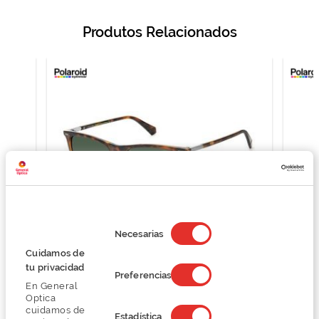
Produtos Relacionados
Selección
de
Necesarias
consentimiento
Cuidamos de
Polaroid PLD2109/S
tu privacidad
Preferencias
59,25 €
En General
79,00 €
Optica
cuidamos de
Estadística