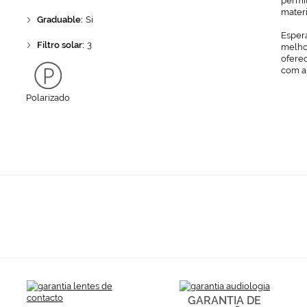
permit
mater
Graduable:
Si
Espera
Filtro solar:
3
melhor
ofere
com a
Polarizado
GARANTIA DE