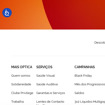
N
Descobr
MAIS OPTICA
SERVIÇOS
CAMPANHAS
Quem somos
Saúde Visual
Black Friday
Solidariedade
Saúde Auditiva
Mês dos Progressivo
Clube Privilege
Garantias e Serviços
Saldos
Trabalha
Lentes de Contacto
3x2 Líquidos Multigo