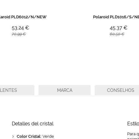
laroid PLD6012/N/NEW
Polaroid PLD1016/S/
53,24 €
45,37 €
70,99 €
60,50 €
LENTES
MARCA
CONSELHOS
Detalles del cristal
Estil
Para 
Color Cristal:
Verde