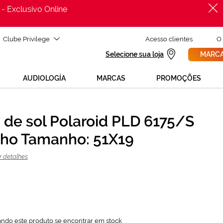
 - Exclusivo Online
Clube Privilege
Acesso clientes
O
Selecione sua loja
MARCA
AUDIOLOGÍA
MARCAS
PROMOÇÕES
 de sol Polaroid PLD 6175/S
PROCURAR
45,37 €
ho Tamanho: 51X19
60,50 €
r detalhes
ando este produto se encontrar em stock