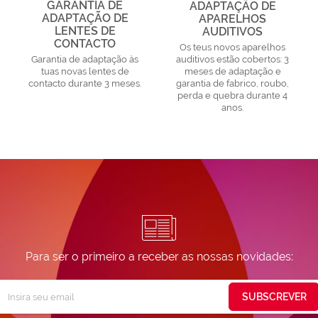
GARANTIA DE
ADAPTAÇÃO DE
ADAPTAÇÃO DE
APARELHOS
LENTES DE
AUDITIVOS
CONTACTO
Os teus novos aparelhos
Garantia de adaptação às
auditivos estão cobertos: 3
tuas novas lentes de
meses de adaptação e
contacto durante 3 meses.
garantia de fabrico, roubo,
perda e quebra durante 4
anos.
Para ser o primeiro a receber as nossas novidades:
Subscreva
SUBSCREVER
ossa