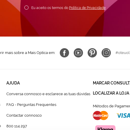
ewsletter:
Eu aceito os termos do
Política de Privacidade
ir mais sobre a Mais Optica em:
#oteuol
AJUDA
MARCAR CONSULT
LOCALIZAR A LOJA
Conversa connosco e esclarece as tuas dúvidas
s
FAQ - Perguntas Frequentes
Métodos de Pagamen
Contactar connosco
p
800 114 297