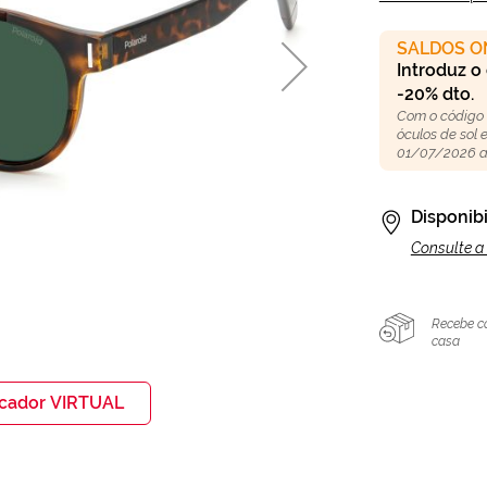
SALDOS O
Introduz o
-20% dto.
Com o código
óculos de sol
01/07/2026 a
Disponibi
Consulte a 
Recebe c
casa
icador VIRTUAL