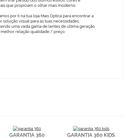
em tirar partido dos últimos estilos, cores e
iais que propiciam o olhar mais moderno.
mos por ti na tua loja Mais Optica para encontrar a
 solução visual para as tuas necessidades,
cendo uma vasta gama de lentes de última geração
 melhor relação qualidade / preço.
GARANTIA 360
GARANTIA 360 KIDS