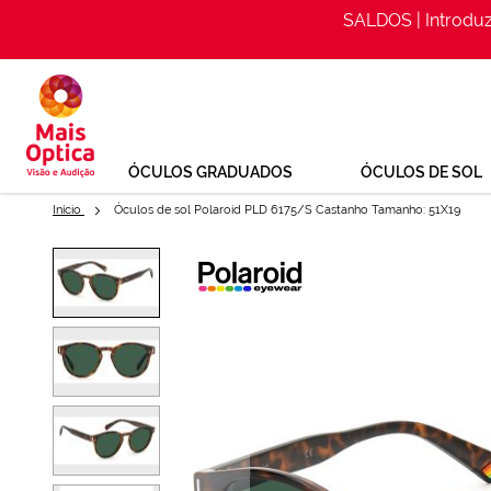
SALDOS | Introdu
Ir
para
o
Conteúdo
ÓCULOS GRADUADOS
ÓCULOS DE SOL
Início
Óculos de sol Polaroid PLD 6175/S Castanho Tamanho: 51X19
Saltar
para
Óculos de sol Polaroid PLD 61
o
final
Ref: 155689143
da
Galeria
de
imagens