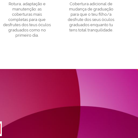
Rotura, adaptação e
Cobertura adicional de
manutenção: as
mudança de graduação
coberturas mais
para que o teu filho/a
completas para que
desfrute dos seus óculos
desfrutes dos teus óculos
graduados enquanto tu
graduados como no
tens total tranquilidade.
primeiro dia.