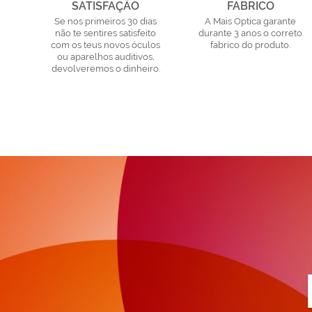
SATISFAÇÃO
FABRICO
Se nos primeiros 30 dias
A Mais Optica garante
não te sentires satisfeito
durante 3 anos o correto
com os teus novos óculos
fabrico do produto.
ou aparelhos auditivos,
devolveremos o dinheiro.
a
n