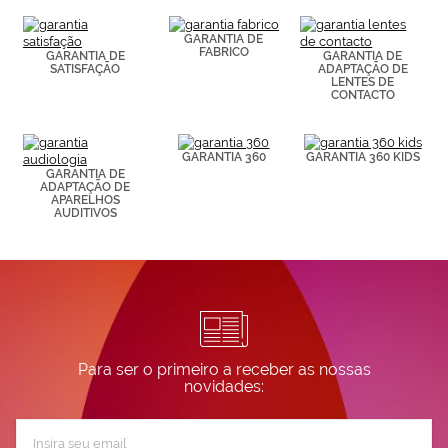
(por ejemplo,
de páginas
visitadas).
GARANTIA DE
FABRICO
Puedes
GARANTIA DE
GARANTIA DE
SATISFAÇÃO
ADAPTAÇÃO DE
consultar más
LENTES DE
información en
CONTACTO
nuestra
Política de
Cookies.
GARANTIA 360
GARANTIA 360 KIDS
GARANTIA DE
ADAPTAÇÃO DE
APARELHOS
AUDITIVOS
Para ser o primeiro a receber as nossas
novidades:
Subscreva
a