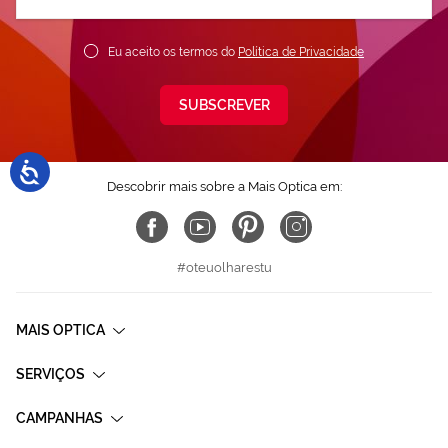
nossa
Newsletter:
Eu aceito os termos do
Política de Privacidade
SUBSCREVER
Descobrir mais sobre a Mais Optica em:
#oteuolharestu
MAIS OPTICA
SERVIÇOS
CAMPANHAS