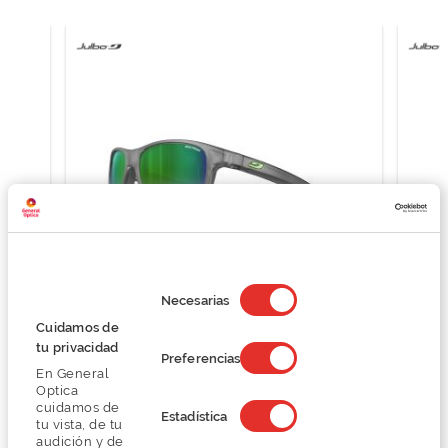
Selección
de
Necesarias
consentimiento
Julbo CRUISER J522
Cuidamos de
38,25 €
tu privacidad
Preferencias
51,00 €
En General
Optica
cuidamos de
Estadística
tu vista, de tu
audición y de