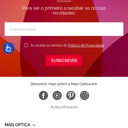
Para ser o primeiro a receber as nossas
novidades:
Subscreva
a
nossa
Newsletter:
Eu aceito os termos do
Política de Privacidade
SUBSCREVER
Descobrir mais sobre a Mais Optica em:
#oteuolharestu
MAIS OPTICA