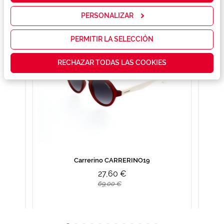
servicios y
mostrarte la
PERSONALIZAR
publicidad y
las
promociones
PERMITIR LA SELECCIÓN
que realmente
te interesan,
RECHAZAR TODAS LAS COOKIES
así como
contenidos
personalizados
para ti gracias
a un perfil
elaborado a
partir de tus
hábitos de
navegación
(por ejemplo,
de páginas
visitadas).
Carrerino CARRERINO19
Puedes
27,60 €
consultar más
información en
69,00 €
nuestra
Política de
Cookies.