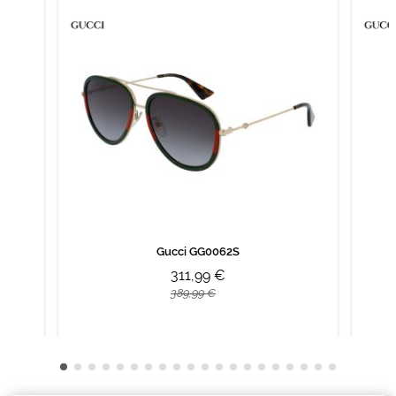
Gucci GG0062S
311,99 €
389,99 €