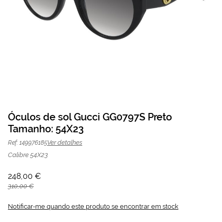
Saltar
para
Óculos de sol Gucci GG0797S Preto
o
Tamanho: 54X23
Óculos de sol Gucci GG0797S Preto |
248,00 €
início
da
310,00 €
Mais Optica
Ver detalhes
Ref: 149976185
Galeria
de
Calibre 54X23
imagens
248,00 €
310,00 €
Notificar-me quando este produto se encontrar em stock