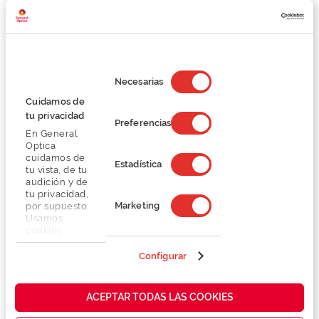
Detalhes
Selección
Lentes
de
Necesarias
consentimiento
Cuidamos de
Marca
tu privacidad
Preferencias
En General
Optica
Conselhos
cuidamos de
Estadística
tu vista, de tu
audición y de
Serviços exclusivos
tu privacidad,
Marketing
por supuesto.
Usamos
cookies
propias y de
terceros en
Configurar
nuestra web
para analizar
cómo mejorar
También te puede gustar
ACEPTAR TODAS LAS COOKIES
nuestros
servicios y