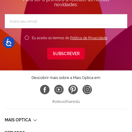
novidades:
Subscreva
a
nossa
Newsletter:
Eu aceito os termos do
Política de Privacidade
SUBSCREVER
Descobrir mais sobre a Mais Optica em:
#oteuolharestu
MAIS OPTICA