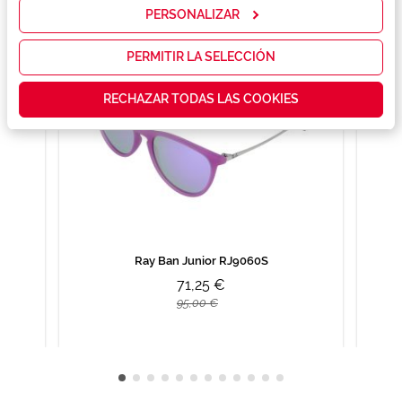
mostrarte la
PERSONALIZAR
publicidad y
las
promociones
PERMITIR LA SELECCIÓN
que realmente
te interesan,
RECHAZAR TODAS LAS COOKIES
así como
contenidos
personalizados
para ti gracias
a un perfil
elaborado a
partir de tus
hábitos de
navegación
(por ejemplo,
de páginas
Ray Ban Junior RJ9060S
visitadas).
71,25 €
Puedes
consultar más
95,00 €
información en
nuestra
Política de
Cookies.