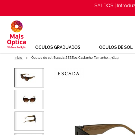
SALDOS | Introdu
Ir
para
o
Conteúdo
ÓCULOS GRADUADOS
ÓCULOS DE SOL
Início
Óculos de sol Escada SESE01 Castanho Tamanho: 53X19
Saltar
para
Óculos de sol Escada SESE01 
o
final
Ref: 156638144
da
Galeria
de
imagens