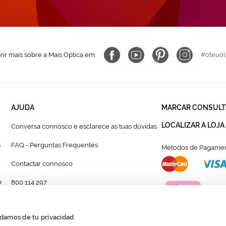
ir mais sobre a Mais Optica em:
#oteuol
AJUDA
MARCAR CONSULT
LOCALIZAR A LOJA
Conversa connosco e esclarece as tuas dúvidas
s
FAQ - Perguntas Frequentes
Métodos de Pagamen
Contactar connosco
p
800 114 297
r
Autorização para coletar um pedido
damos de tu privacidad
Formulário para acompanhante autorizado de