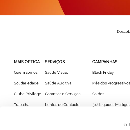
Descobr
MAIS OPTICA
SERVIÇOS
CAMPANHAS
Quem somos
Saúde Visual
Black Friday
Solidariedade
Saúde Auditiva
Mês dos Progressivo
Clube Privilege
Garantias e Serviços
Saldos
Trabalha
Lentes de Contacto
3x2 Líquidos Multigo
connosco
NonStop
Óculos graduados po
Franchising
Cartão Presente
69€
Cui