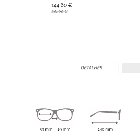
144,60 €
241,00 €
DETALHES
53 mm
19 mm
140 mm