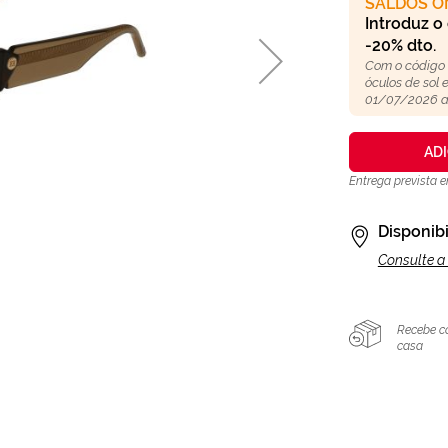
SALDOS O
Introduz o
-20% dto.
Com o código
óculos de sol
01/07/2026 a
AD
Entrega prevista 
Disponibi
Consulte a 
Recebe c
casa