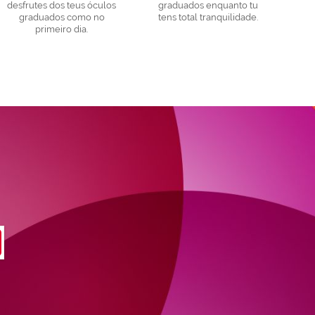
desfrutes dos teus óculos
graduados enquanto tu
graduados como no
tens total tranquilidade.
primeiro dia.