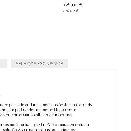
126,00 €
210,00 €
SERVIÇOS EXCLUSIVOS
o
quem gosta de andar na moda, os óculos mais trendy
em tirar partido dos últimos estilos, cores e
iais que propiciam o olhar mais moderno.
mos por ti na tua loja Mais Optica para encontrar a
 solução visual para as tuas necessidades,