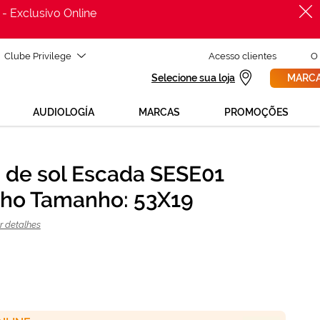
 - Exclusivo Online
Clube Privilege
Acesso clientes
O
Selecione sua loja
MARCA
AUDIOLOGÍA
MARCAS
PROMOÇÕES
 de sol Escada SESE01
PROCURAR
ho Tamanho: 53X19
ADICIONAR AO CARRINHO
r detalhes