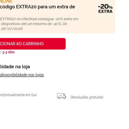
NLINE
 código EXTRA20 para um extra de
 EXTRA20 no checkout consegue -20% extra em
 e desportivos até um máximo de -40%. De
 26/07/2026.
ICIONAR AO CARRINHO
en
3-5 días
lidade na loja
disponibilidade nas lojas
onfortavelmente em tua
Devoluções gratuitas