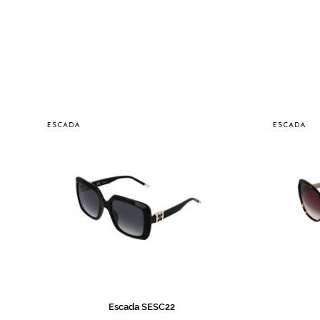
de
imagens
Escada SESC22