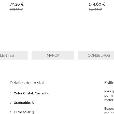
79,20 €
144,60 €
198,00 €
241,00 €
LENTES
MARCA
CONSELHOS
Detalles del cristal
Estil
Para 
Color Cristal:
Castanho
permit
mater
Graduable:
Si
Espera
Filtro solar:
3
melhor