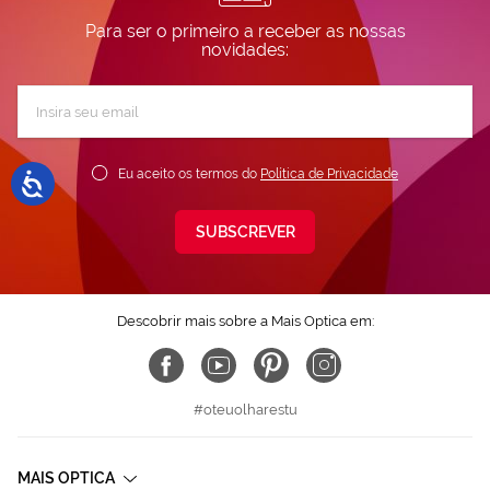
Para ser o primeiro a receber as nossas
novidades:
Subscreva
a
nossa
Newsletter:
Eu aceito os termos do
Política de Privacidade
SUBSCREVER
Descobrir mais sobre a Mais Optica em:
#oteuolharestu
MAIS OPTICA