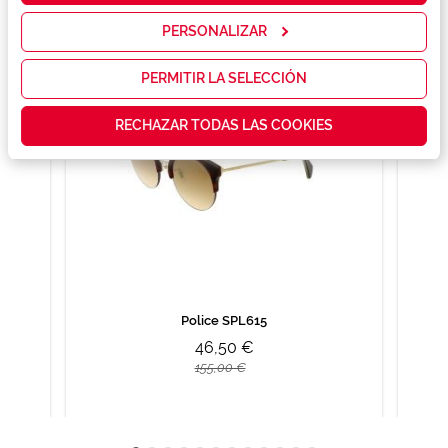
servicios y
mostrarte la
PERSONALIZAR
publicidad y
las
promociones
PERMITIR LA SELECCIÓN
que realmente
te interesan,
RECHAZAR TODAS LAS COOKIES
así como
contenidos
personalizados
para ti gracias
a un perfil
elaborado a
partir de tus
hábitos de
navegación
(por ejemplo,
de páginas
visitadas).
Police SPL615
Puedes
46,50 €
consultar más
información en
155,00 €
nuestra
Política de
Cookies.