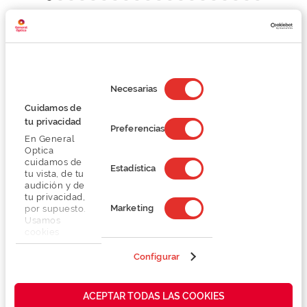
Detalhes
Selección
Lentes
de
Necesarias
consentimiento
Cuidamos de
tu privacidad
Marca
Preferencias
En General
Optica
Conselhos
cuidamos de
Estadística
tu vista, de tu
audición y de
tu privacidad,
Serviços exclusivos
Marketing
por supuesto.
Usamos
cookies
propias y de
terceros en
Configurar
nuestra web
para analizar
cómo mejorar
ACEPTAR TODAS LAS COOKIES
También te puede gustar
nuestros