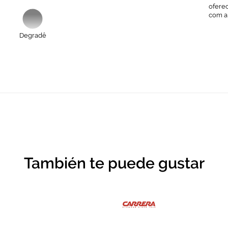
ofere
com a
Degradê
También te puede gustar