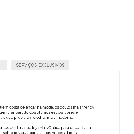
SERVIÇOS EXCLUSIVOS
o
quem gosta de andar na moda, os óculos mais trendy
em tirar partido dos últimos estilos, cores e
iais que propiciam o olhar mais moderno.
mos por ti na tua loja Mais Optica para encontrar a
 solução visual para as tuas necessidades,