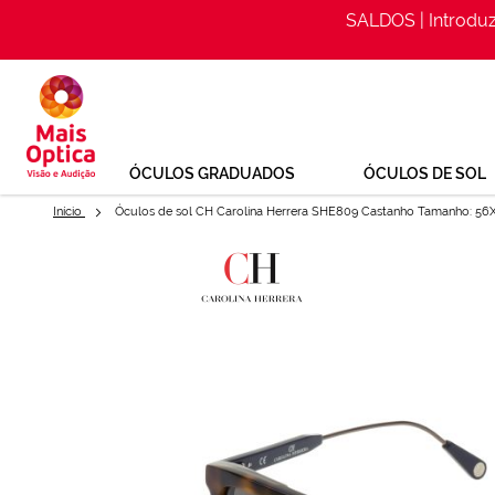
SALDOS | Introdu
Ir
para
o
Conteúdo
ÓCULOS GRADUADOS
ÓCULOS DE SOL
Início
Óculos de sol CH Carolina Herrera SHE809 Castanho Tamanho: 56
Saltar
para
Óculos de sol CH Carolina He
o
Optica
final
da
Ref: 139335145
Galeria
de
imagens