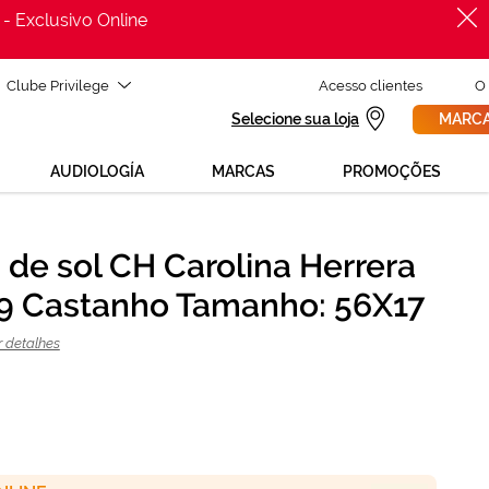
 - Exclusivo Online
Clube Privilege
Acesso clientes
O
Selecione sua loja
MARCA
AUDIOLOGÍA
MARCAS
PROMOÇÕES
 de sol CH Carolina Herrera
PROCURAR
 Castanho Tamanho: 56X17
ADICIONAR AO CARRINHO
r detalhes