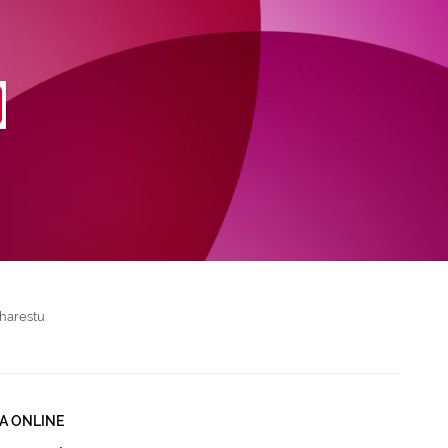
harestu
A ONLINE