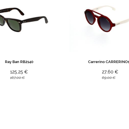
Ray Ban RB2140
Carrerino CARRERINO
125,25 €
27,60 €
167,00 €
69,00 €