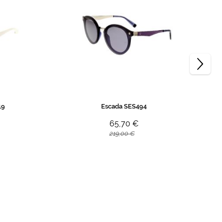
19
Escada SES494
65,70 €
219,00 €