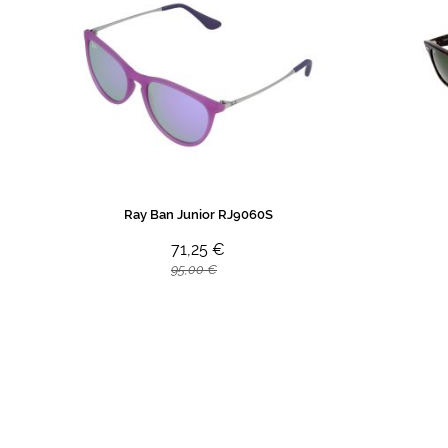
Ray Ban Junior RJ9060S
71,25 €
95,00 €