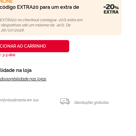
NLINE
 código EXTRA20 para um extra de
 EXTRA20 no checkout consegue -20% extra em
 e desportivos até um máximo de -40%. De
 26/07/2026.
ICIONAR AO CARRINHO
en
3-5 días
lidade na loja
disponibilidade nas lojas
onfortavelmente em tua
Devoluções gratuitas