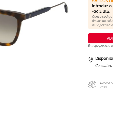
SALDOS O
Introduz o
-20% dto.
Com o código
óculos de sol
01/07/2026 a
AD
Entrega prevista 
Disponibi
Consulte a 
Recebe c
casa