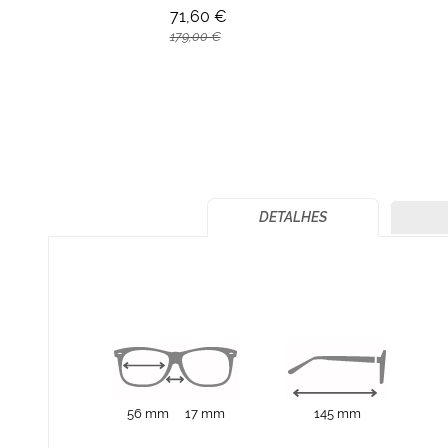
71,60 €
179,00 €
DETALHES
56 mm
17 mm
145 mm