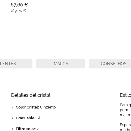
67,60 €
169,00 €
LENTES
MARCA
CONSELHOS
Detalles del cristal
Estil
Para 
Color Cristal:
Cinzento
permit
mater
Graduable:
Si
Espera
Filtro solar:
2
melhor