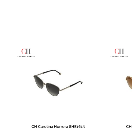
de
imagens
CH Carolina Herrera SHE161N
CH 