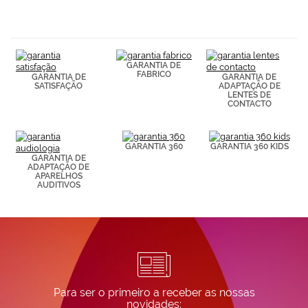
navegación
(por ejemplo,
de páginas
visitadas).
Puedes
GARANTIA DE
consultar más
FABRICO
GARANTIA DE
GARANTIA DE
información en
SATISFAÇÃO
ADAPTAÇÃO DE
nuestra
LENTES DE
Política de
CONTACTO
Cookies.
GARANTIA 360
GARANTIA 360 KIDS
GARANTIA DE
ADAPTAÇÃO DE
APARELHOS
AUDITIVOS
Para ser o primeiro a receber as nossas
novidades: