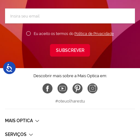
Subscreva
a
nossa
Newsletter:
Eu aceito os termos do
Política de Privacidade
SUBSCREVER
Descobrir mais sobre a Mais Optica em:
#oteuolharestu
MAIS OPTICA
SERVIÇOS