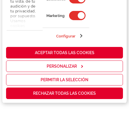
tu vista, de tu
audición y de
tu privacidad,
Marketing
por supuesto.
Usamos
cookies
propias y de
terceros en
Configurar
Detalhes
nuestra web
para analizar
cómo mejorar
Lentes
ACEPTAR TODAS LAS COOKIES
nuestros
servicios y
mostrarte la
PERSONALIZAR
Marca
publicidad y
las
promociones
PERMITIR LA SELECCIÓN
Conselhos
que realmente
te interesan,
RECHAZAR TODAS LAS COOKIES
así como
contenidos
Serviços exclusivos
personalizados
para ti gracias
a un perfil
elaborado a
partir de tus
hábitos de