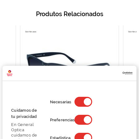
Produtos Relacionados
Selección
de
Necesarias
consentimiento
Cuidamos de
Calvin Klein Jeans CKJ21623S
tu privacidad
Preferencias
77,24 €
En General
102,99 €
Optica
cuidamos de
Estadística