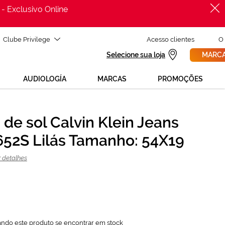
 - Exclusivo Online
Clube Privilege
Acesso clientes
O
Selecione sua loja
MARCA
AUDIOLOGÍA
MARCAS
PROMOÇÕES
 de sol Calvin Klein Jeans
PROCURAR
77,24 €
52S Lilás Tamanho: 54X19
102,99 €
r detalhes
ando este produto se encontrar em stock