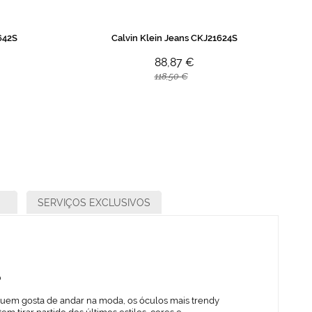
642S
Calvin Klein Jeans CKJ21624S
88,87 €
118,50 €
SERVIÇOS EXCLUSIVOS
o
quem gosta de andar na moda, os óculos mais trendy