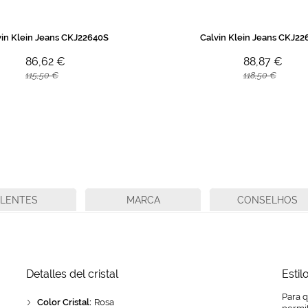
vin Klein Jeans CKJ22640S
Calvin Klein Jeans CKJ22
86,62 €
88,87 €
115,50 €
118,50 €
LENTES
MARCA
CONSELHOS
Detalles del cristal
Estil
Para 
Color Cristal:
Rosa