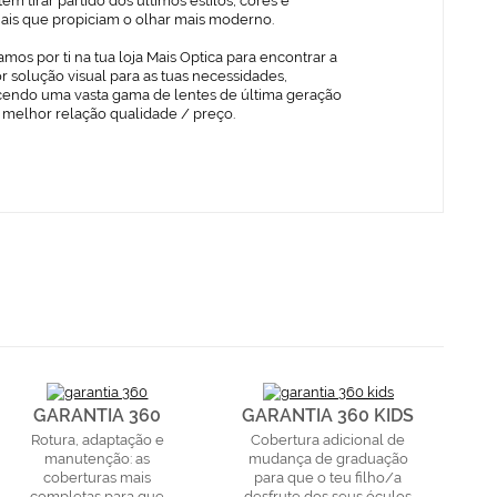
em tirar partido dos últimos estilos, cores e
iais que propiciam o olhar mais moderno.
mos por ti na tua loja Mais Optica para encontrar a
 solução visual para as tuas necessidades,
cendo uma vasta gama de lentes de última geração
 melhor relação qualidade / preço.
GARANTIA 360
GARANTIA 360 KIDS
Rotura, adaptação e
Cobertura adicional de
manutenção: as
mudança de graduação
coberturas mais
para que o teu filho/a
completas para que
desfrute dos seus óculos