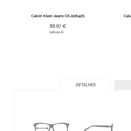
Calvin Klein Jeans CKJ22642S
Cal
88,87 €
118,50 €
DETALHES