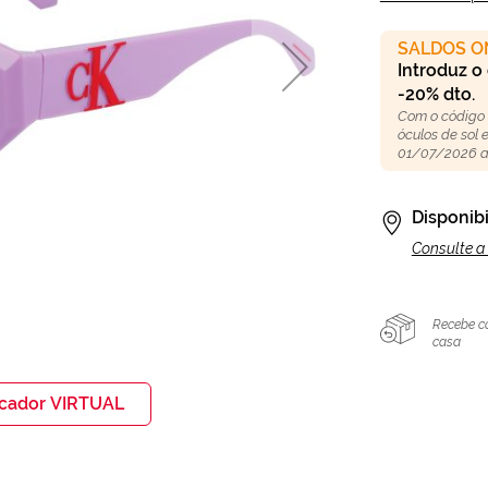
SALDOS O
Introduz o
-20% dto.
Com o código
óculos de sol
01/07/2026 a
Disponibi
Consulte a 
Recebe c
casa
icador VIRTUAL