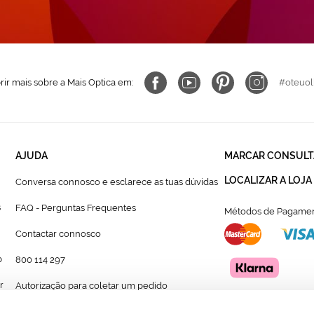
ir mais sobre a Mais Optica em:
#oteuol
AJUDA
MARCAR CONSULT
LOCALIZAR A LOJA
Conversa connosco e esclarece as tuas dúvidas
s
FAQ - Perguntas Frequentes
Métodos de Pagamen
Contactar connosco
p
800 114 297
r
Autorização para coletar um pedido
Formulário para acompanhante autorizado de