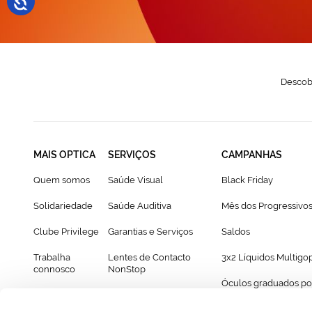
Descobr
MAIS OPTICA
SERVIÇOS
CAMPANHAS
Quem somos
Saúde Visual
Black Friday
Solidariedade
Saúde Auditiva
Mês dos Progressivo
Clube Privilege
Garantias e Serviços
Saldos
Trabalha
Lentes de Contacto
3x2 Líquidos Multigo
connosco
NonStop
Óculos graduados po
Franchising
Cartão Presente
69€