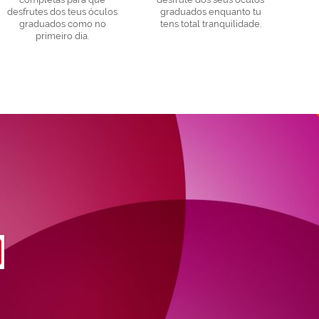
desfrutes dos teus óculos
graduados enquanto tu
graduados como no
tens total tranquilidade.
primeiro dia.