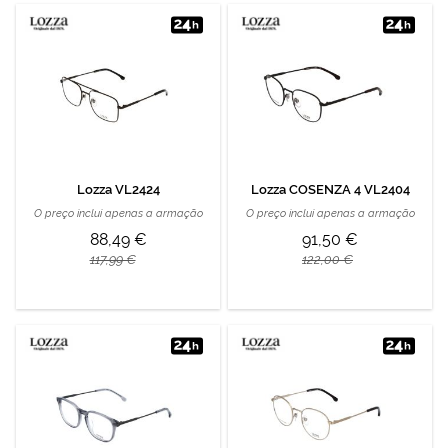
Lozza VL2424
Lozza COSENZA 4 VL2404
O preço inclui apenas a armação
O preço inclui apenas a armação
88,49 €
91,50 €
117,99 €
122,00 €