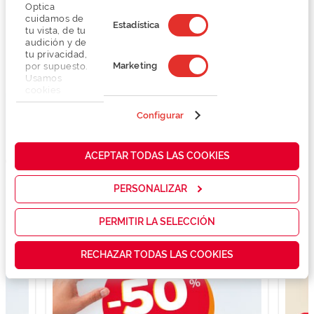
Optica
cuidamos de
Filtrar
Estadística
tu vista, de tu
audición y de
Promoções Ativas e Informação
tu privacidad,
Marketing
por supuesto.
Usamos
cookies
propias y de
terceros en
Configurar
nuestra web
para analizar
cómo mejorar
ACEPTAR TODAS LAS COOKIES
nuestros
servicios y
mostrarte la
PERSONALIZAR
publicidad y
las
promociones
PERMITIR LA SELECCIÓN
que realmente
te interesan,
RECHAZAR TODAS LAS COOKIES
así como
contenidos
personalizados
para ti gracias
a un perfil