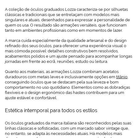
A coleção de óculos graduados Lozza caracteriza-se por silhuetas
clássicas e tradicionais que se entrelaçam com modelos mais
singulares e atuais, desenhados para expressar a personalidade de
quem os usa. O resultado são armações versáteis, que funcionam
tanto em ambientes profissionais como em momentos de lazer.
A marca cuida especialmente da qualidade artesanal e do design
refinado dos seus óculos, para oferecer uma experiência visual o
mais cómoda possível: detalhes construtivos bem resolvidos,
acabamentos polidos e um ajuste pensado para acompanhar longas
jornadas em frente ao ecrã, reuniões, estudo ou leitura.
Quanto aos materiais, as armações Lozza combinam acetatos
duradouros com metais leves e inclusivamente opções em
titânio
,
conseguindo óculos que se destacam pela sua leveza e bom
comportamento no uso quotidiano. Elementos como as dobradiças
flexíveis e o design ergonómico das hastes contribuem para um
ajuste estável e confortável.
Estética intemporal para todos os estilos
Os óculos graduados da marca italiana são reconhecidos pelas suas
linhas clássicas e sofisticadas, com um marcado sabor vintage que,
no entanto, se adapta às necessidades atuais. Há modelos mais