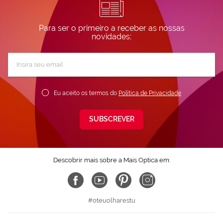
Para ser o primeiro a receber as nossas
novidades:
Subscreva
a
nossa
Newsletter:
Eu aceito os termos do
Política de Privacidade
SUBSCREVER
Descobrir mais sobre a Mais Optica em:
#oteuolharestu