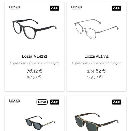
Lozza VL4232
Lozza VL2331
O preço inclui apenas a armação
O preço inclui apenas a armação
76,12 €
134,62 €
101,50 €
179,50 €
Novo