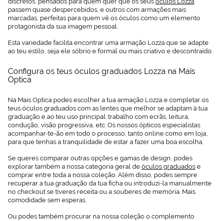
discretos, pensados para quem quer que os seus
óculos Lozza
passem quase despercebidos, e outros com armações mais
marcadas, perfeitas para quem vê os óculos como um elemento
protagonista da sua imagem pessoal.
Esta variedade facilita encontrar uma armação Lozza que se adapte
ao teu estilo, seja ele sóbrio e formal ou mais criativo e descontraído.
Configura os teus óculos graduados Lozza na Mais
Optica
Na Mais Optica podes escolher a tua armação Lozza e completar os
teus óculos graduados com as lentes que melhor se adaptam à tua
graduação e ao teu uso principal: trabalho com ecrãs, leitura,
condução, visão progressiva, etc. Os nossos ópticos especialistas
acompanhar-te-ão em todo o processo, tanto online como em loja,
para que tenhas a tranquilidade de estar a fazer uma boa escolha.
Se queres comparar outras opções e gamas de design, podes
explorar também a nossa categoria geral de
óculos graduados
e
comprar entre toda a nossa coleção. Além disso, podes sempre
recuperar a tua graduação da tua ficha ou introduzi-la manualmente
no checkout se tiveres receita ou a souberes de memória. Mais
comodidade sem esperas.
Ou podes também procurar na nossa coleção o complemento