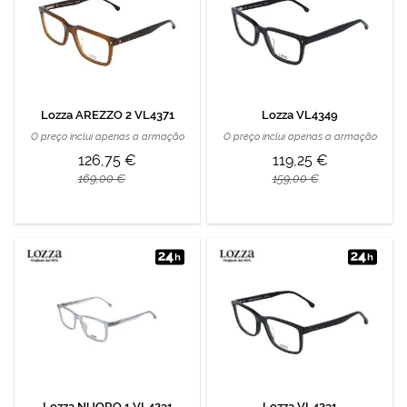
Lozza AREZZO 2 VL4371
Lozza VL4349
O preço inclui apenas a armação
O preço inclui apenas a armação
126,75 €
119,25 €
169,00 €
159,00 €
Lozza NUORO 1 VL4231
Lozza VL4231