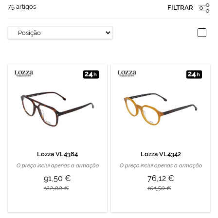
75
artigos
FILTRAR
Lozza VL4384
Lozza VL4342
O preço inclui apenas a armação
O preço inclui apenas a armação
91,50 €
76,12 €
122,00 €
101,50 €