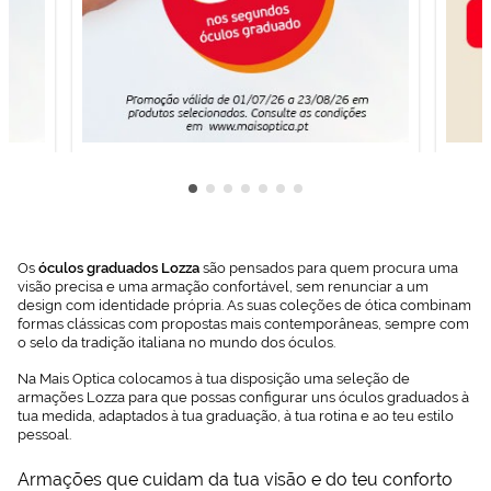
elaborado a
partir de tus
hábitos de
navegación
(por ejemplo,
de páginas
visitadas).
Puedes
consultar más
información en
nuestra
Política de
Cookies.
Os
óculos graduados Lozza
são pensados para quem procura uma
visão precisa e uma armação confortável, sem renunciar a um
design com identidade própria. As suas coleções de ótica combinam
formas clássicas com propostas mais contemporâneas, sempre com
o selo da tradição italiana no mundo dos óculos.
Na Mais Optica colocamos à tua disposição uma seleção de
armações Lozza para que possas configurar uns óculos graduados à
tua medida, adaptados à tua graduação, à tua rotina e ao teu estilo
pessoal.
Armações que cuidam da tua visão e do teu conforto