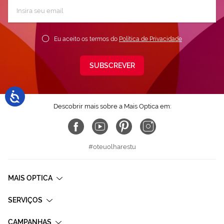
Subscreva
a
nossa
Newsletter:
Eu aceito os termos do
Política de Privacidade
SUBSCREVER
Descobrir mais sobre a Mais Optica em:
#oteuolharestu
MAIS OPTICA
SERVIÇOS
CAMPANHAS