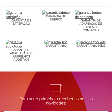
navegación
(por ejemplo,
de páginas
visitadas).
GARANTIA DE
Puedes
FABRICO
GARANTIA DE
GARANTIA DE
consultar más
SATISFAÇÃO
ADAPTAÇÃO DE
información en
LENTES DE
nuestra
CONTACTO
Política de
Cookies.
GARANTIA 360
GARANTIA 360 KIDS
GARANTIA DE
ADAPTAÇÃO DE
APARELHOS
AUDITIVOS
Para ser o primeiro a receber as nossas
novidades: