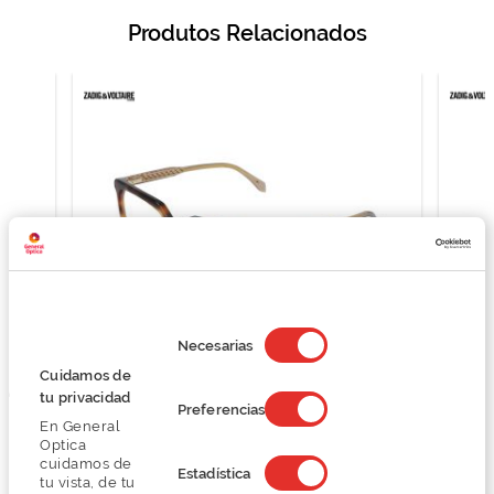
Produtos Relacionados
Selección
de
Necesarias
consentimiento
Cuidamos de
LTAIRE
Zadig & Voltaire VZV439
tu privacidad
Preferencias
O preço inclui apenas a armação
En General
Optica
129,75 €
cuidamos de
173,00 €
Estadística
tu vista, de tu