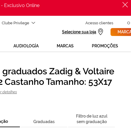
 - Exclusivo Online
Clube Privilege
Acesso clientes
O
Selecione sua loja
MARCA
AUDIOLOGÍA
MARCAS
PROMOÇÕES
 graduados Zadig & Voltaire
PROCURAR
Precisas de ajuda para mudar os teus óculos?
 Castanho Tamanho: 53X17
800 114 297
Liga para nós GRÁTIS no número
(de segunda a sexta, das 12h às 21h)
r detalhes
REVISAO DA VISTA
ou solicita uma
> marca consulta
Filtro de luz azul
ação
Graduadas
sem graduação