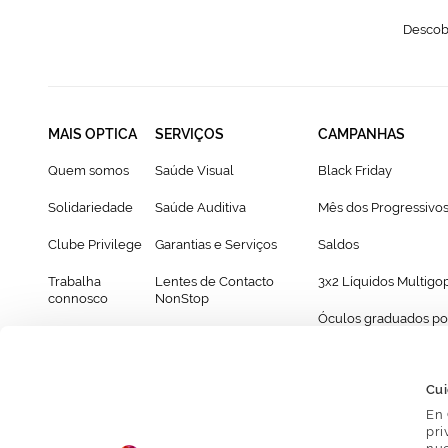
Descobr
MAIS OPTICA
SERVIÇOS
CAMPANHAS
Quem somos
Saúde Visual
Black Friday
Solidariedade
Saúde Auditiva
Mês dos Progressivo
Clube Privilege
Garantias e Serviços
Saldos
Trabalha
Lentes de Contacto
3x2 Líquidos Multigo
connosco
NonStop
Óculos graduados po
Franchising
Cartão Presente
69€
Provador virtual de óculos
Cui
En 
pri