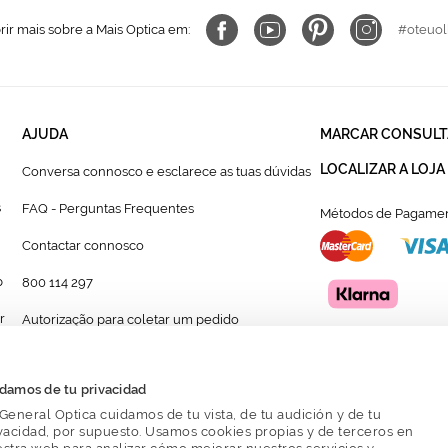
ir mais sobre a Mais Optica em:
#oteuol
AJUDA
MARCAR CONSULT
LOCALIZAR A LOJA
Conversa connosco e esclarece as tuas dúvidas
s
FAQ - Perguntas Frequentes
Métodos de Pagamen
Contactar connosco
p
800 114 297
r
Autorização para coletar um pedido
Formulário para acompanhante autorizado de
menor
damos de tu privacidad
General Optica cuidamos de tu vista, de tu audición y de tu
vacidad, por supuesto. Usamos cookies propias y de terceros en