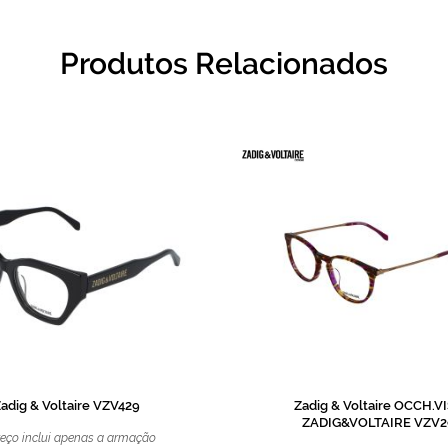
Produtos Relacionados
adig & Voltaire VZV429
Zadig & Voltaire OCCH.V
ZADIG&VOLTAIRE VZV2
eço inclui apenas a armação