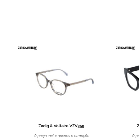
de
imagens
Zadig & Voltaire VZV359
Z
O preço inclui apenas a armação
O pr