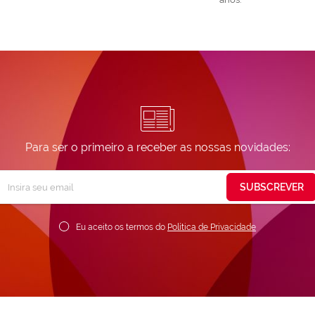
Para ser o primeiro a receber as nossas novidades:
Subscreva
SUBSCREVER
ossa
ewsletter:
Eu aceito os termos do
Política de Privacidade