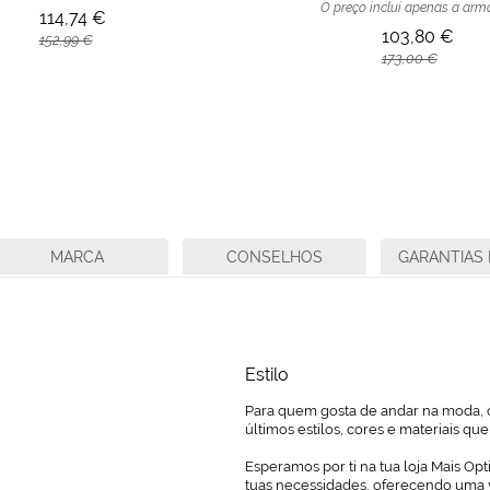
O preço inclui apenas a ar
114,74 €
103,80 €
152,99 €
173,00 €
MARCA
CONSELHOS
GARANTIAS 
Estilo
Para quem gosta de andar na moda, o
últimos estilos, cores e materiais q
Esperamos por ti na tua loja Mais Opt
tuas necessidades, oferecendo uma 