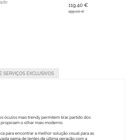
mação
119,40 €
199,00 €
E SERVIÇOS EXCLUSIVOS
s óculos mais trendy permitem tirar partido dos
ue propiciam o olhar mais moderno.
ica para encontrar a melhor solução visual para as
vasta gama de lentes de última geração com a