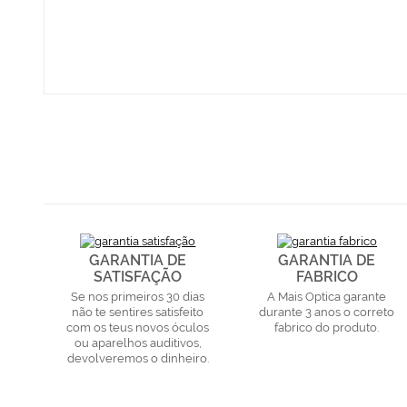
GARANTIA DE
GARANTIA DE
SATISFAÇÃO
FABRICO
Se nos primeiros 30 dias
A Mais Optica garante
não te sentires satisfeito
durante 3 anos o correto
com os teus novos óculos
fabrico do produto.
ou aparelhos auditivos,
devolveremos o dinheiro.