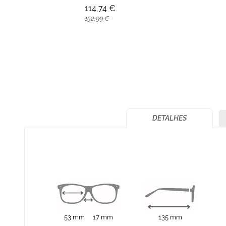
114,74 €
152,99 €
DETALHES
53 mm
17 mm
135 mm