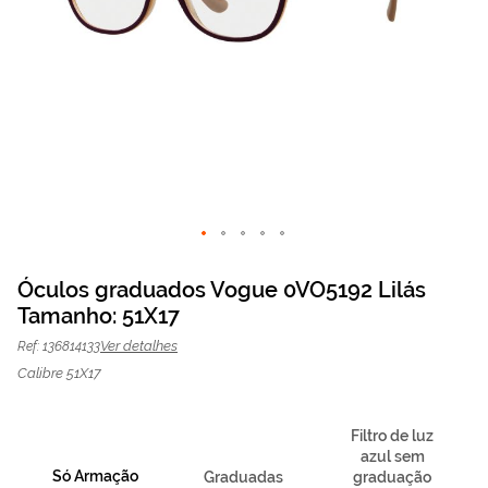
Saltar
para
Óculos graduados Vogue 0VO5192 Lilás
o
Tamanho: 51X17
Óculos graduados
74,25 €
início
O preço inclui apenas a
da
armação
99,00 €
Vogue 0VO5192 Lilás |
Ver detalhes
Ref: 136814133
Galeria
Mais Optica
de
Calibre 51X17
imagens
Filtro de luz
azul sem
Só Armação
Graduadas
graduação