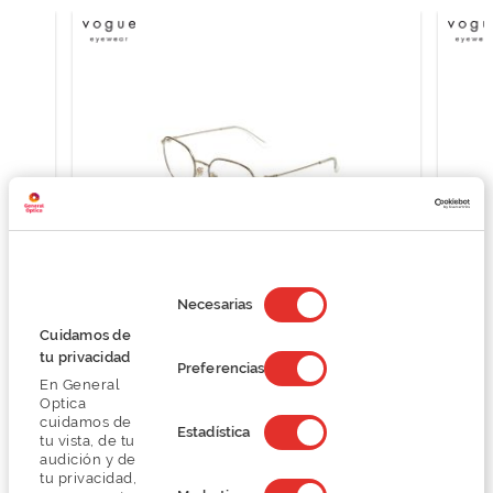
Selección
de
Necesarias
consentimiento
Vogue 0VO4178
Cuidamos de
tu privacidad
O preço inclui apenas a armação
Preferencias
93,00 €
En General
Optica
124,00 €
cuidamos de
Estadística
tu vista, de tu
audición y de
tu privacidad,