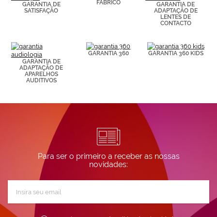
FABRICO
GARANTIA DE
GARANTIA DE
visitadas).
SATISFAÇÃO
ADAPTAÇÃO DE
Puedes
LENTES DE
consultar más
CONTACTO
información en
nuestra
Política de
GARANTIA 360
GARANTIA 360 KIDS
Cookies.
GARANTIA DE
ADAPTAÇÃO DE
APARELHOS
AUDITIVOS
Para ser o primeiro a receber as nossas
novidades:
Subscreva
a
nossa
Newsletter: