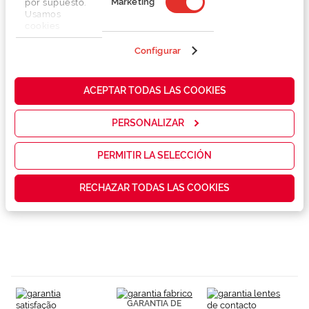
Marketing
por supuesto.
Usamos
cookies
propias y de
terceros en
Configurar
Detalhes
nuestra web
para analizar
cómo mejorar
ACEPTAR TODAS LAS COOKIES
Marca
nuestros
servicios y
mostrarte la
PERSONALIZAR
Conselhos
publicidad y
las
promociones
PERMITIR LA SELECCIÓN
que realmente
Garantias e serviços exclusivos
te interesan,
RECHAZAR TODAS LAS COOKIES
así como
contenidos
personalizados
para ti gracias
a un perfil
elaborado a
partir de tus
hábitos de
navegación
(por ejemplo,
GARANTIA DE
de páginas