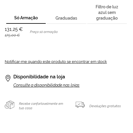
Filtro de luz
azul sem
Só Armação
Graduadas
graduação
131,25 €
Preço só armação
175,00 €
Notificar-me quando este produto se encontrar em stock
Disponibilidade na loja
Consulte a disponibilidade nas lojas
Recebe confortavelmente em
Devoluções gratuitas
tua casa