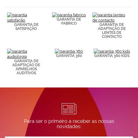
(por ejemplo,
de páginas
visitadas).
GARANTIA DE
Puedes
FABRICO
GARANTIA DE
GARANTIA DE
consultar más
SATISFAÇÃO
ADAPTAÇÃO DE
información en
LENTES DE
nuestra
CONTACTO
Política de
Cookies.
GARANTIA 360
GARANTIA 360 KIDS
GARANTIA DE
ADAPTAÇÃO DE
APARELHOS
AUDITIVOS
Para ser o primeiro a receber as nossas
novidades: