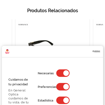
Produtos Relacionados
Selección
de
Necesarias
consentimiento
Cuidamos de
tu privacidad
Preferencias
Versace 0VE3294
En General
O preço inclui apenas a armação
Optica
161,62 €
cuidamos de
Estadística
tu vista, de tu
215,50 €