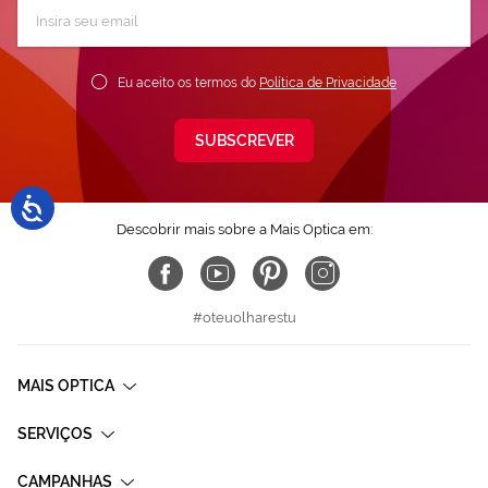
Subscreva
a
nossa
Newsletter:
Eu aceito os termos do
Política de Privacidade
SUBSCREVER
Descobrir mais sobre a Mais Optica em:
#oteuolharestu
MAIS OPTICA
SERVIÇOS
CAMPANHAS