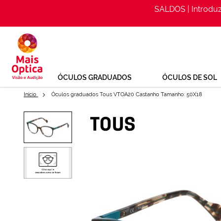
SALDOS | Introdu
Ir
para
o
Conteúdo
ÓCULOS GRADUADOS
ÓCULOS DE SOL
Início
Óculos graduados Tous VTOA20 Castanho Tamanho: 50X18
Saltar
para
Óculos graduados Tous VTOA2
o
Optica
final
da
Ref: 137745143
Galeria
de
imagens