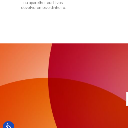
ou aparelhos auditivos,
devolveremos o dinheiro.
a
n
N