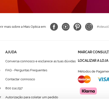
ir mais sobre a Mais Optica em:
#oteuol
AJUDA
MARCAR CONSULT
LOCALIZAR A LOJA
Conversa connosco e esclarece as tuas dúvidas
s
FAQ - Perguntas Frequentes
Métodos de Pagamen
Contactar connosco
p
800 114 297
r
Autorização para coletar um pedido
Formulário para acompanhante autorizado de