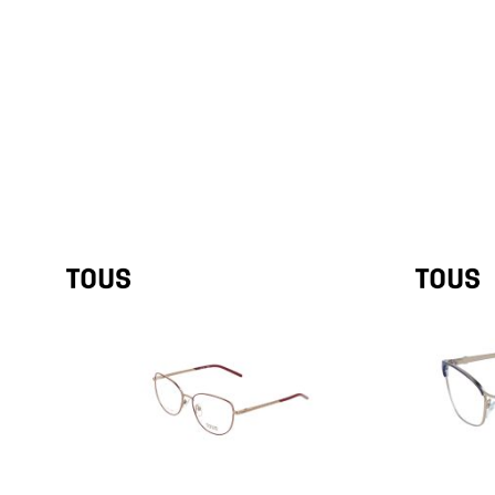
de
imagens