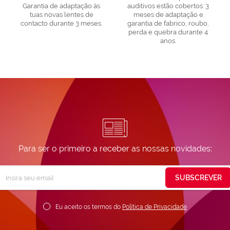
Garantia de adaptação às
auditivos estão cobertos: 3
tuas novas lentes de
meses de adaptação e
contacto durante 3 meses.
garantia de fabrico, roubo,
perda e quebra durante 4
anos.
Para ser o primeiro a receber as nossas novidades:
Subscreva
SUBSCREVER
ossa
ewsletter:
Eu aceito os termos do
Política de Privacidade