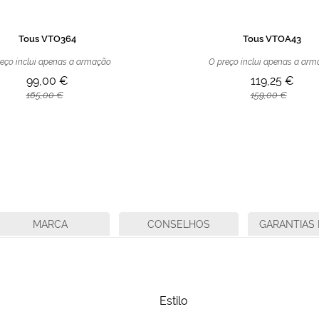
Tous VTO364
Tous VTOA43
eço inclui apenas a armação
O preço inclui apenas a ar
99,00 €
119,25 €
165,00 €
159,00 €
MARCA
CONSELHOS
GARANTIAS 
Estilo