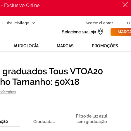
 - Exclusivo Online
Clube Privilege
Acesso clientes
O
Selecione sua loja
MARCA
AUDIOLOGÍA
MARCAS
PROMOÇÕES
 graduados Tous VTOA20
PROCURAR
cisas de ajuda para mudar os teus óculos?
ho Tamanho: 50X18
800 114 297
a para nós GRÁTIS no número
segunda a sexta, das 12h às 21h)
r detalhes
REVISAO DA VISTA
olicita uma
> marca consulta
Filtro de luz azul
ação
Graduadas
sem graduação