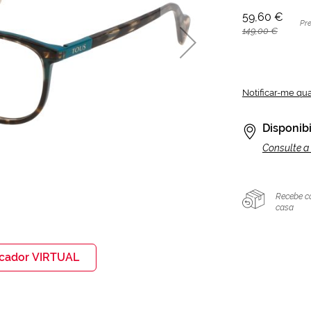
59,60 €
Pr
149,00 €
Notificar-me qu
Disponibi
Consulte a 
Recebe c
casa
icador VIRTUAL