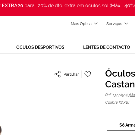
z
EXTRA20
para -20% de dto. extra em óculos sol (Máx. -40%)
Mais Optica
Serviços
ÓCULOS DESPORTIVOS
LENTES DE CONTACTO
Adicionar
Óculos
Partilhar
à
Pre
0 Castanho | Mais
59,60 €
O preço inclui apenas a
Lista
Castan
armação
Lig
149,00 €
de
Desejos
(de 
Ref: 137745143
Ve
ou s
Calibre 50X18
Só Arm