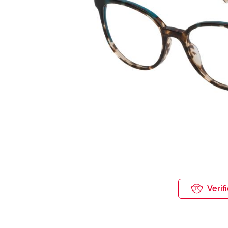
Saltar
para
Verif
o
início
da
Galeria