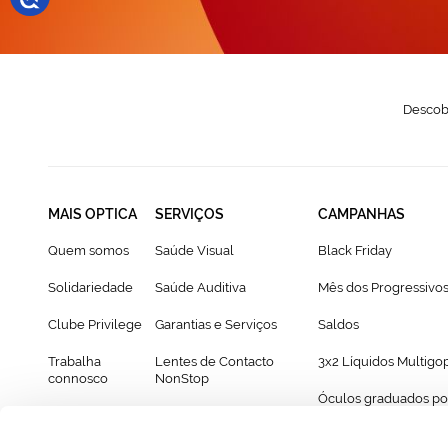
Descobr
MAIS OPTICA
SERVIÇOS
CAMPANHAS
Quem somos
Saúde Visual
Black Friday
Solidariedade
Saúde Auditiva
Mês dos Progressivo
Clube Privilege
Garantias e Serviços
Saldos
Trabalha
Lentes de Contacto
3x2 Líquidos Multigo
connosco
NonStop
Óculos graduados po
Franchising
Cartão Presente
69€