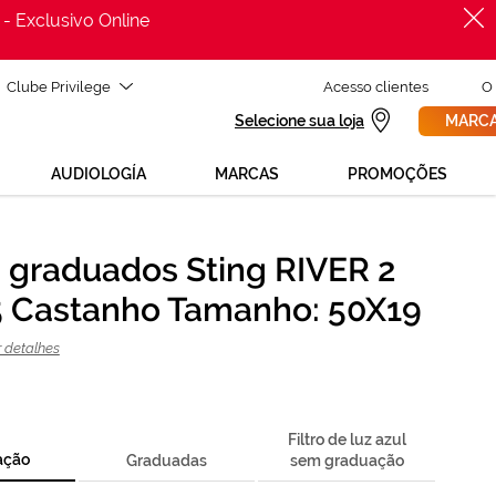
 - Exclusivo Online
Clube Privilege
Acesso clientes
O
Selecione sua loja
MARCA
AUDIOLOGÍA
MARCAS
PROMOÇÕES
 graduados Sting RIVER 2
PROCURAR
cisas de ajuda para mudar os teus óculos?
 Castanho Tamanho: 50X19
800 114 297
a para nós GRÁTIS no número
egunda a sexta, das 12h às 21h)
r detalhes
REVISAO DA VISTA
olicita uma
> marca consulta
Filtro de luz azul
ação
Graduadas
sem graduação