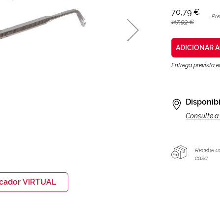
70,79 €
Pr
117,99 €
ADICIONAR 
Entrega prevista 
Disponibi
Consulte a 
Recebe c
casa
icador VIRTUAL