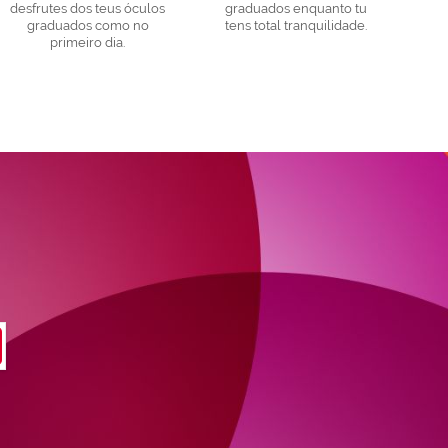
desfrutes dos teus óculos
graduados enquanto tu
graduados como no
tens total tranquilidade.
primeiro dia.