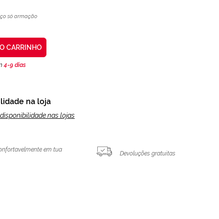
eço só armação
AO CARRINHO
en
4-9 días
lidade na loja
disponibilidade nas lojas
onfortavelmente em tua
Devoluções gratuitas