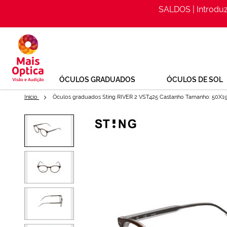
SALDOS | Introdu
Ir
para
o
Conteúdo
ÓCULOS GRADUADOS
ÓCULOS DE SOL
Início
Óculos graduados Sting RIVER 2 VST425 Castanho Tamanho: 50X1
Saltar
para
Óculos graduados Sting VST42
o
Optica
final
da
Ref: 149621143
Galeria
de
imagens