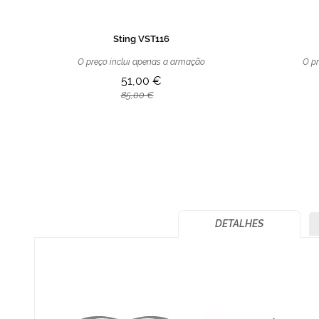
Sting VST116
O preço inclui apenas a armação
O pr
51,00 €
85,00 €
DETALHES