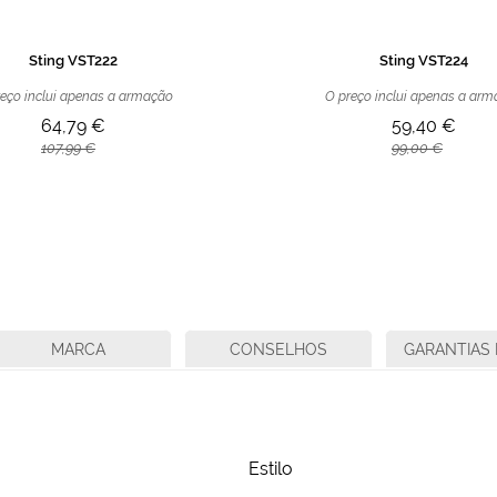
Sting VST222
Sting VST224
eço inclui apenas a armação
O preço inclui apenas a ar
64,79 €
59,40 €
107,99 €
99,00 €
MARCA
CONSELHOS
GARANTIAS 
Estilo