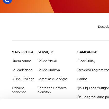
Descobr
MAIS OPTICA
SERVIÇOS
CAMPANHAS
Quem somos
Saúde Visual
Black Friday
Solidariedade
Saúde Auditiva
Mês dos Progressivo
Clube Privilege
Garantias e Serviços
Saldos
Trabalha
Lentes de Contacto
3x2 Líquidos Multigo
connosco
NonStop
Óculos graduados po
Franchising
Cartão Presente
69€