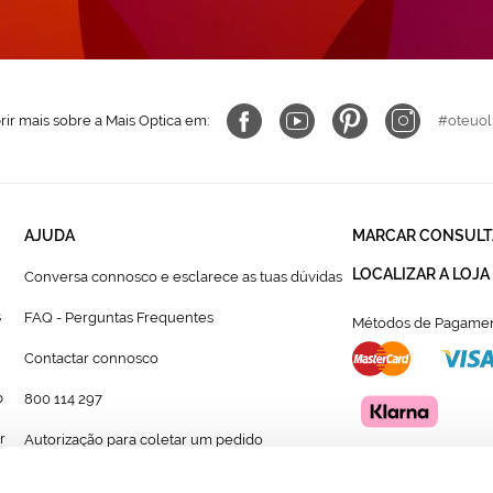
ir mais sobre a Mais Optica em:
#oteuol
AJUDA
MARCAR CONSULT
LOCALIZAR A LOJA
Conversa connosco e esclarece as tuas dúvidas
s
FAQ - Perguntas Frequentes
Métodos de Pagamen
Contactar connosco
p
800 114 297
r
Autorização para coletar um pedido
Formulário para acompanhante autorizado de