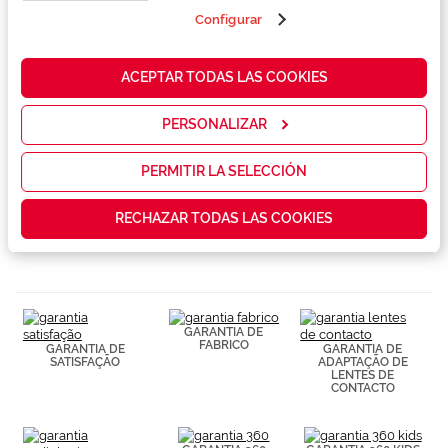
propias y de
terceros en
Configurar
Marca
nuestra web
para analizar
cómo mejorar
ACEPTAR TODAS LAS COOKIES
Conselhos
nuestros
servicios y
mostrarte la
PERSONALIZAR
Serviços exclusivos
publicidad y
las
promociones
PERMITIR LA SELECCIÓN
que realmente
te interesan,
RECHAZAR TODAS LAS COOKIES
así como
contenidos
personalizados
para ti gracias
a un perfil
elaborado a
partir de tus
GARANTIA DE
hábitos de
FABRICO
GARANTIA DE
GARANTIA DE
navegación
SATISFAÇÃO
ADAPTAÇÃO DE
(por ejemplo,
LENTES DE
CONTACTO
de páginas
visitadas).
Puedes
consultar más