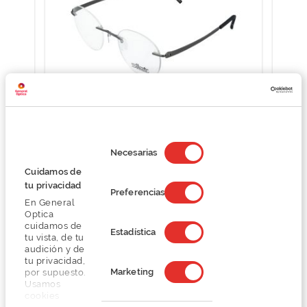
Silhouette 5529EP
S
Selección
O preço inclui apenas a armação
de
Necesarias
consentimiento
286,20 €
Cuidamos de
477,00 €
tu privacidad
Preferencias
En General
Optica
cuidamos de
Estadística
tu vista, de tu
audición y de
tu privacidad,
Marketing
por supuesto.
Usamos
Detalhes
cookies