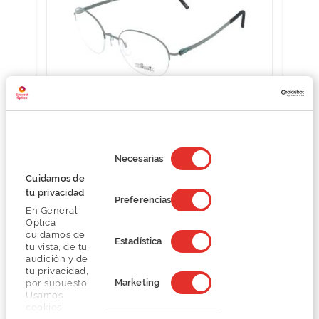
Silhouette DYNAMIC DOWN 5590
S
Selección
O preço inclui apenas a armação
de
Necesarias
consentimiento
322,50 €
Cuidamos de
430,00 €
tu privacidad
Preferencias
En General
Optica
cuidamos de
Estadística
tu vista, de tu
audición y de
tu privacidad,
Marketing
por supuesto.
Usamos
Detalhes
cookies