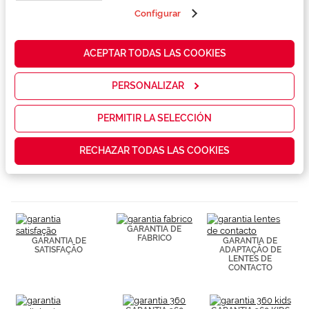
propias y de
terceros en
Configurar
Marca
nuestra web
para analizar
cómo mejorar
ACEPTAR TODAS LAS COOKIES
Conselhos
nuestros
servicios y
mostrarte la
PERSONALIZAR
Serviços exclusivos
publicidad y
las
promociones
PERMITIR LA SELECCIÓN
que realmente
te interesan,
RECHAZAR TODAS LAS COOKIES
así como
contenidos
personalizados
para ti gracias
a un perfil
elaborado a
partir de tus
GARANTIA DE
hábitos de
FABRICO
GARANTIA DE
GARANTIA DE
navegación
SATISFAÇÃO
ADAPTAÇÃO DE
(por ejemplo,
LENTES DE
CONTACTO
de páginas
visitadas).
Puedes
consultar más