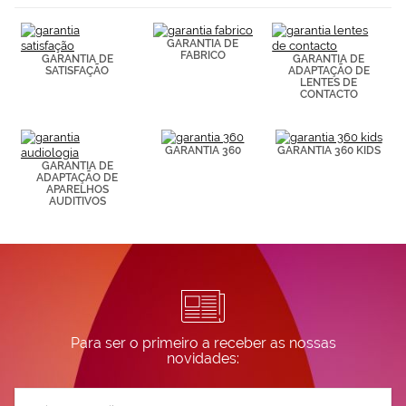
(por ejemplo,
de páginas
visitadas).
GARANTIA DE
Puedes
FABRICO
GARANTIA DE
GARANTIA DE
consultar más
SATISFAÇÃO
ADAPTAÇÃO DE
LENTES DE
información en
CONTACTO
nuestra
Política de
Cookies.
GARANTIA 360
GARANTIA 360 KIDS
GARANTIA DE
ADAPTAÇÃO DE
APARELHOS
AUDITIVOS
Para ser o primeiro a receber as nossas
novidades:
Subscreva