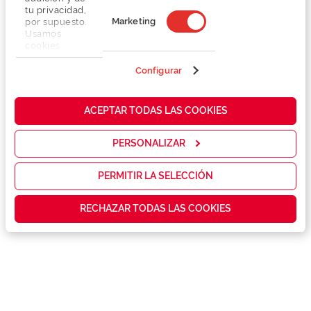
tu privacidad,
Marketing
por supuesto.
Usamos
cookies
propias y de
terceros en
Configurar
nuestra web
para analizar
Detalhes
cómo mejorar
ACEPTAR TODAS LAS COOKIES
nuestros
servicios y
Marca
mostrarte la
PERSONALIZAR
publicidad y
las
Conselhos
promociones
PERMITIR LA SELECCIÓN
que realmente
te interesan,
Garantias e serviços exclusivos
RECHAZAR TODAS LAS COOKIES
así como
contenidos
personalizados
para ti gracias
a un perfil
elaborado a
partir de tus
hábitos de
navegación