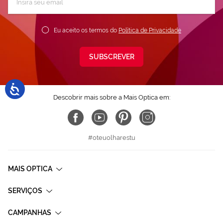
a
nossa
Newsletter:
Eu aceito os termos do
Política de Privacidade
SUBSCREVER
Descobrir mais sobre a Mais Optica em:
#oteuolharestu
MAIS OPTICA
SERVIÇOS
CAMPANHAS