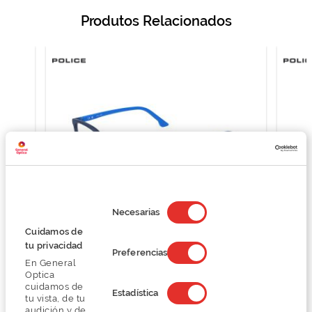
Produtos Relacionados
Selección
de
Necesarias
consentimiento
Cuidamos de
tu privacidad
Police VK079
Preferencias
En General
O preço inclui apenas a armação
Optica
83,99 €
cuidamos de
Estadística
111,99 €
tu vista, de tu
audición y de