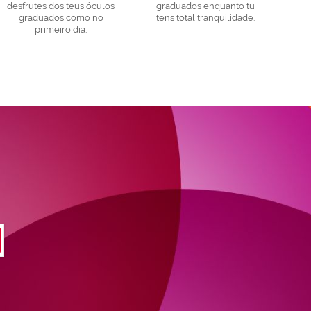
desfrutes dos teus óculos
graduados enquanto tu
graduados como no
tens total tranquilidade.
primeiro dia.