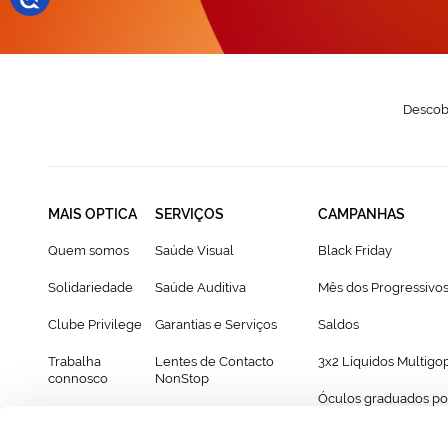
Descobr
MAIS OPTICA
SERVIÇOS
CAMPANHAS
Quem somos
Saúde Visual
Black Friday
Solidariedade
Saúde Auditiva
Mês dos Progressivo
Clube Privilege
Garantias e Serviços
Saldos
Trabalha
Lentes de Contacto
3x2 Líquidos Multigo
connosco
NonStop
Óculos graduados po
Franchising
Cartão Presente
69€