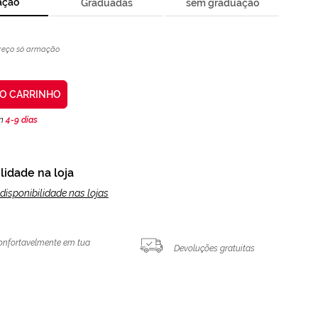
ação
Graduadas
sem graduação
reço só armação
AO CARRINHO
en
4-9 días
lidade na loja
disponibilidade nas lojas
onfortavelmente em tua
Devoluções gratuitas