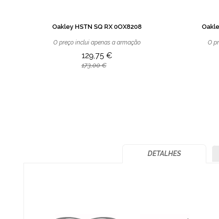
Oakley HSTN SQ RX 0OX8208
Oakl
O preço inclui apenas a armação
O pr
129,75 €
173,00 €
DETALHES