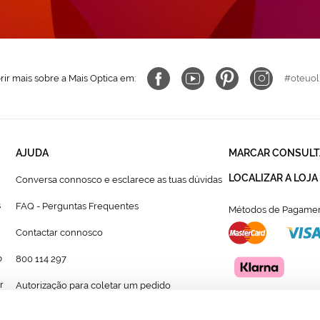
ir mais sobre a Mais Optica em:
#oteuol
AJUDA
MARCAR CONSULT
LOCALIZAR A LOJA
Conversa connosco e esclarece as tuas dúvidas
s
FAQ - Perguntas Frequentes
Métodos de Pagamen
Contactar connosco
p
800 114 297
r
Autorização para coletar um pedido
Formulário para acompanhante autorizado de