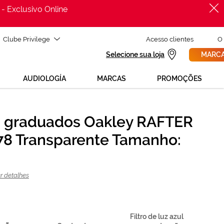
 - Exclusivo Online
Clube Privilege
Acesso clientes
O
Selecione sua loja
MARCA
AUDIOLOGÍA
MARCAS
PROMOÇÕES
 graduados Oakley RAFTER
PROCURAR
Precisas de ajuda para mudar os teus óculos?
8 Transparente Tamanho:
800 114 297
Liga para nós GRÁTIS no número
(de segunda a sexta, das 12h às 21h)
REVISAO DA VISTA
ou solicita uma
> marca consulta
r detalhes
Filtro de luz azul