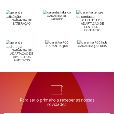
(por ejemplo,
de páginas
visitadas).
GARANTIA DE
Puedes
FABRICO
GARANTIA DE
GARANTIA DE
consultar más
SATISFAÇÃO
ADAPTAÇÃO DE
información en
LENTES DE
nuestra
CONTACTO
Política de
Cookies.
GARANTIA 360
GARANTIA 360 KIDS
GARANTIA DE
ADAPTAÇÃO DE
APARELHOS
AUDITIVOS
Para ser o primeiro a receber as nossas
novidades: