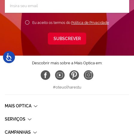
Subscreva
a
nossa
Newsletter:
Eu aceito os termos do
Política de Privacidade
SUBSCREVER
Descobrir mais sobre a Mais Optica em:
#oteuolharestu
MAIS OPTICA
SERVIÇOS
CAMPANHAS