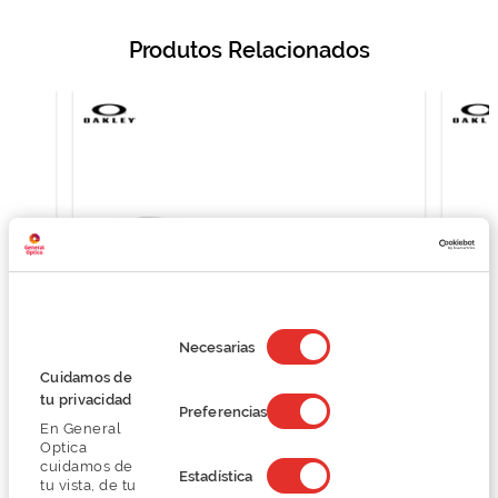
Produtos Relacionados
Selección
de
Necesarias
consentimiento
Cuidamos de
tu privacidad
Preferencias
Oakley PITCHMAN R 0OX8105
En General
O preço inclui apenas a armação
Optica
149,25 €
cuidamos de
Estadística
tu vista, de tu
199,00 €