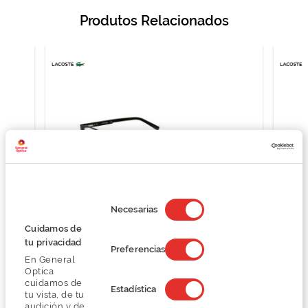
Produtos Relacionados
Selección
de
Necesarias
consentimiento
Cuidamos de
tu privacidad
Lacoste L2271N
Preferencias
En General
O preço inclui apenas a armação
Optica
83,00 €
cuidamos de
Estadística
166,00 €
tu vista, de tu
audición y de