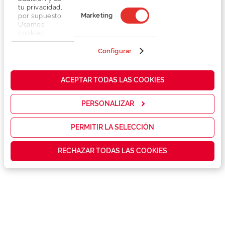
tu privacidad,
Marketing
por supuesto.
Usamos
cookies
propias y de
terceros en
Configurar
nuestra web
para analizar
Detalhes
cómo mejorar
ACEPTAR TODAS LAS COOKIES
nuestros
servicios y
Marca
mostrarte la
PERSONALIZAR
publicidad y
las
Conselhos
promociones
PERMITIR LA SELECCIÓN
que realmente
te interesan,
Garantias e serviços exclusivos
RECHAZAR TODAS LAS COOKIES
así como
contenidos
personalizados
para ti gracias
a un perfil
elaborado a
partir de tus
hábitos de
navegación