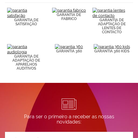
(por ejemplo,
de páginas
visitadas).
GARANTIA DE
Puedes
FABRICO
GARANTIA DE
GARANTIA DE
consultar más
SATISFAÇÃO
ADAPTAÇÃO DE
LENTES DE
información en
CONTACTO
nuestra
Política de
Cookies.
GARANTIA 360
GARANTIA 360 KIDS
GARANTIA DE
ADAPTAÇÃO DE
APARELHOS
AUDITIVOS
Para ser o primeiro a receber as nossas
novidades:
Subscreva