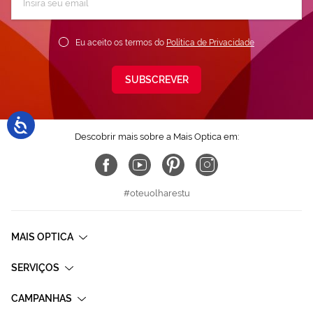
a
nossa
Newsletter:
Eu aceito os termos do
Política de Privacidade
SUBSCREVER
Descobrir mais sobre a Mais Optica em:
#oteuolharestu
MAIS OPTICA
SERVIÇOS
CAMPANHAS