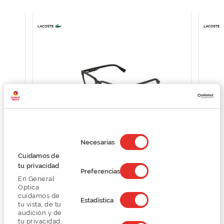
Selección
de
Necesarias
consentimiento
Cuidamos de
Lacoste L2936N
tu privacidad
O preço inclui apenas a armação
Preferencias
En General
122,25 €
Optica
163,00 €
cuidamos de
Estadística
tu vista, de tu
audición y de
tu privacidad,