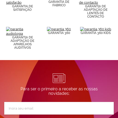
de páginas
GARANTIA DE
FABRICO
visitadas).
GARANTIA DE
GARANTIA DE
SATISFAÇÃO
ADAPTAÇÃO DE
Puedes
LENTES DE
consultar más
CONTACTO
información en
nuestra
Política de
Cookies.
GARANTIA 360
GARANTIA 360 KIDS
GARANTIA DE
ADAPTAÇÃO DE
APARELHOS
AUDITIVOS
Para ser o primeiro a receber as nossas
novidades:
Subscreva
a
nossa
Newsletter: