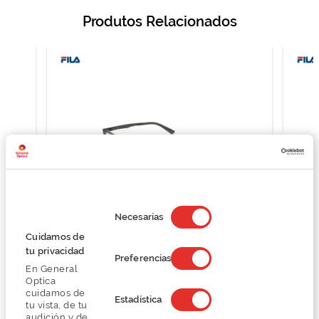
Produtos Relacionados
Selección
de
Necesarias
consentimiento
Cuidamos de
tu privacidad
Fila VF9351
Preferencias
En General
O preço inclui apenas a armação
Optica
68,25 €
cuidamos de
Estadística
91,00 €
tu vista, de tu
audición y de