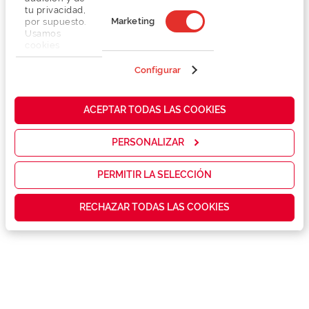
tu privacidad,
Marketing
por supuesto.
Usamos
cookies
propias y de
terceros en
Configurar
nuestra web
para analizar
Detalhes
cómo mejorar
ACEPTAR TODAS LAS COOKIES
nuestros
servicios y
Marca
mostrarte la
PERSONALIZAR
publicidad y
las
Conselhos
promociones
PERMITIR LA SELECCIÓN
que realmente
te interesan,
Garantias e serviços exclusivos
RECHAZAR TODAS LAS COOKIES
así como
contenidos
personalizados
para ti gracias
a un perfil
elaborado a
partir de tus
hábitos de
navegación