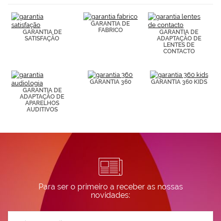
(por ejemplo,
de páginas
visitadas).
GARANTIA DE
Puedes
FABRICO
GARANTIA DE
GARANTIA DE
consultar más
SATISFAÇÃO
ADAPTAÇÃO DE
LENTES DE
información en
CONTACTO
nuestra
Política de
Cookies.
GARANTIA 360
GARANTIA 360 KIDS
GARANTIA DE
ADAPTAÇÃO DE
APARELHOS
AUDITIVOS
Para ser o primeiro a receber as nossas
novidades:
Subscreva