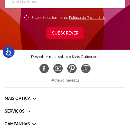
a
nossa
Newsletter:
Eu aceito os termos do
Política de Privacidade
SUBSCREVER
Descobrir mais sobre a Mais Optica em:
#oteuolharestu
MAIS OPTICA
SERVIÇOS
CAMPANHAS