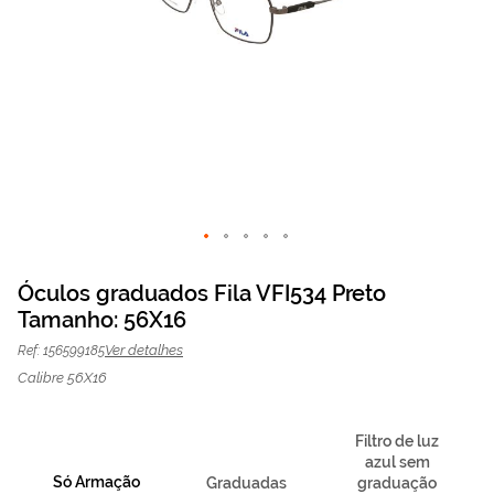
Saltar
para
Óculos graduados Fila VFI534 Preto
o
Tamanho: 56X16
Óculos graduados Fila
64,50 €
início
O preço inclui apenas a
da
armação
129,00 €
VFI534 Preto | Mais
Ver detalhes
Ref: 156599185
Galeria
Optica
de
Calibre 56X16
imagens
Filtro de luz
azul sem
Só Armação
Graduadas
graduação