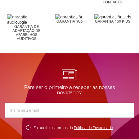
CONTACTO
Puedes
consultar más
información en
nuestra
GARANTIA 360
GARANTIA 360 KIDS
Política de
GARANTIA DE
Cookies.
ADAPTAÇÃO DE
APARELHOS
AUDITIVOS
Para ser o primeiro a receber as nossas
novidades:
Subscreva
a
nossa
Newsletter:
Eu aceito os termos do
Política de Privacidade