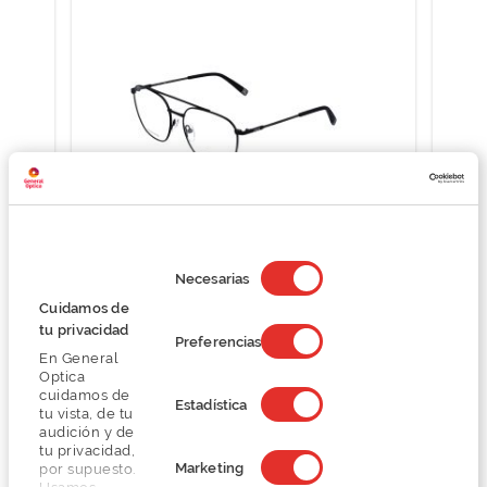
Selección
de
Necesarias
Fila OCCH.VISTA FILA STREET VFI094
consentimiento
Cuidamos de
O preço inclui apenas a armação
tu privacidad
64,20 €
Preferencias
107,00 €
En General
Optica
cuidamos de
Estadística
tu vista, de tu
audición y de
tu privacidad,
Marketing
por supuesto.