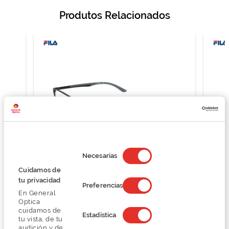
Produtos Relacionados
Selección
de
Necesarias
consentimiento
Cuidamos de
tu privacidad
Fila VF9943
Preferencias
En General
O preço inclui apenas a armação
Optica
76,12 €
cuidamos de
Estadística
101,50 €
tu vista, de tu
audición y de