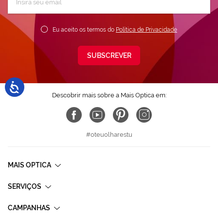
a
nossa
Newsletter:
Eu aceito os termos do
Política de Privacidade
SUBSCREVER
Descobrir mais sobre a Mais Optica em:
#oteuolharestu
MAIS OPTICA
SERVIÇOS
CAMPANHAS