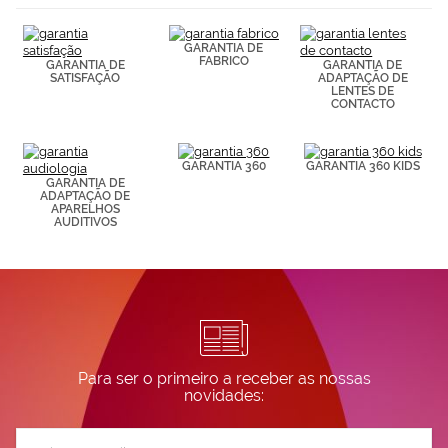
(por ejemplo,
de páginas
visitadas).
GARANTIA DE
Puedes
FABRICO
GARANTIA DE
GARANTIA DE
consultar más
SATISFAÇÃO
ADAPTAÇÃO DE
LENTES DE
información en
CONTACTO
nuestra
Política de
Cookies.
GARANTIA 360
GARANTIA 360 KIDS
GARANTIA DE
ADAPTAÇÃO DE
APARELHOS
AUDITIVOS
Para ser o primeiro a receber as nossas
novidades:
Subscreva