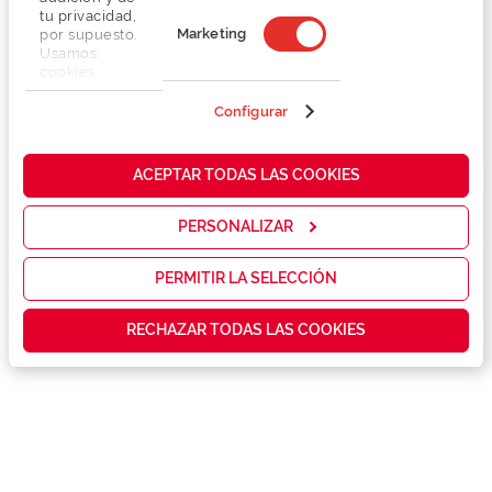
tu privacidad,
Marketing
por supuesto.
Usamos
cookies
propias y de
terceros en
Configurar
nuestra web
para analizar
Detalhes
cómo mejorar
ACEPTAR TODAS LAS COOKIES
nuestros
servicios y
Marca
mostrarte la
PERSONALIZAR
publicidad y
las
Conselhos
promociones
PERMITIR LA SELECCIÓN
que realmente
te interesan,
Garantias e serviços exclusivos
RECHAZAR TODAS LAS COOKIES
así como
contenidos
personalizados
para ti gracias
a un perfil
elaborado a
partir de tus
hábitos de
navegación