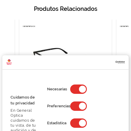
Produtos Relacionados
Selección
de
Necesarias
consentimiento
Cuidamos de
tu privacidad
Emporio Armani 0EA4160
Preferencias
En General
O preço inclui apenas a armação
Optica
129,00 €
cuidamos de
Estadística
172,00 €
tu vista, de tu
audición y de