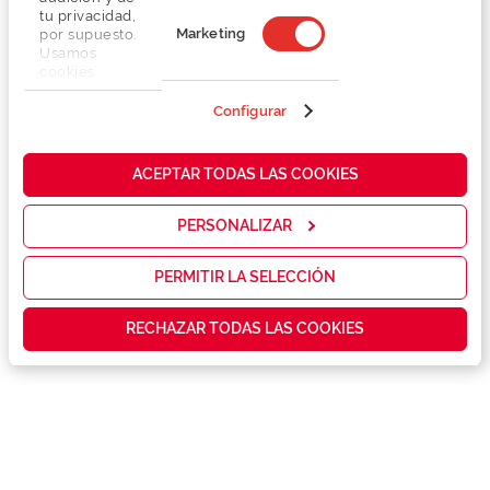
tu privacidad,
Marketing
por supuesto.
Usamos
cookies
propias y de
terceros en
Configurar
nuestra web
para analizar
Detalhes
cómo mejorar
ACEPTAR TODAS LAS COOKIES
nuestros
servicios y
Marca
mostrarte la
PERSONALIZAR
publicidad y
las
Conselhos
promociones
PERMITIR LA SELECCIÓN
que realmente
te interesan,
Garantias e serviços exclusivos
RECHAZAR TODAS LAS COOKIES
así como
contenidos
personalizados
para ti gracias
a un perfil
elaborado a
partir de tus
hábitos de
navegación