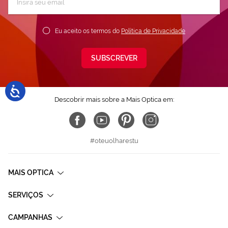
a
nossa
Newsletter:
Eu aceito os termos do
Política de Privacidade
SUBSCREVER
Descobrir mais sobre a Mais Optica em:
#oteuolharestu
MAIS OPTICA
SERVIÇOS
CAMPANHAS