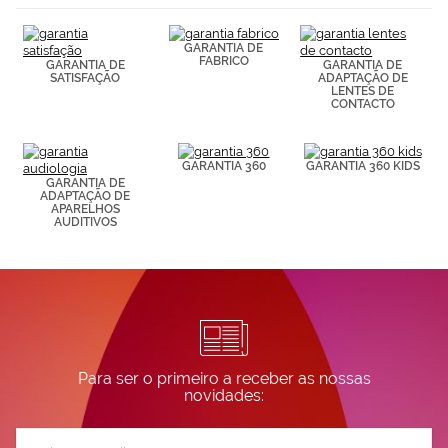
(por ejemplo,
de páginas
visitadas).
GARANTIA DE
Puedes
FABRICO
GARANTIA DE
GARANTIA DE
consultar más
SATISFAÇÃO
ADAPTAÇÃO DE
LENTES DE
información en
CONTACTO
nuestra
Política de
Cookies.
GARANTIA 360
GARANTIA 360 KIDS
GARANTIA DE
ADAPTAÇÃO DE
APARELHOS
AUDITIVOS
Para ser o primeiro a receber as nossas
novidades:
Subscreva