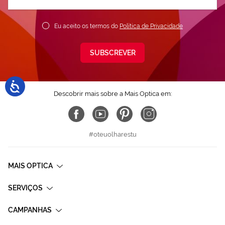
nossa
Newsletter:
Eu aceito os termos do
Política de Privacidade
SUBSCREVER
Descobrir mais sobre a Mais Optica em:
#oteuolharestu
MAIS OPTICA
SERVIÇOS
CAMPANHAS