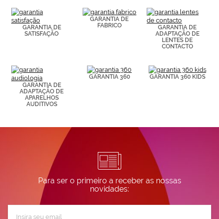
(por ejemplo,
de páginas
visitadas).
GARANTIA DE
FABRICO
Puedes
GARANTIA DE
GARANTIA DE
SATISFAÇÃO
ADAPTAÇÃO DE
consultar más
LENTES DE
información en
CONTACTO
nuestra
Política de
Cookies.
GARANTIA 360
GARANTIA 360 KIDS
GARANTIA DE
ADAPTAÇÃO DE
APARELHOS
AUDITIVOS
Para ser o primeiro a receber as nossas
novidades:
Subscreva
a