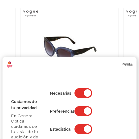
Selección
de
Necesarias
consentimiento
Vogue 0VO5338S
Cuidamos de
83,99 €
tu privacidad
Preferencias
111,99 €
En General
Optica
cuidamos de
Estadística
tu vista, de tu
audición y de