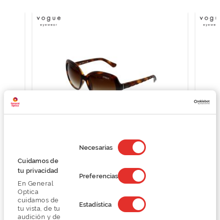
Selección
de
Necesarias
consentimiento
Vogue VO2871S
Cuidamos de
83,99 €
tu privacidad
Preferencias
111,99 €
En General
Optica
cuidamos de
Estadística
tu vista, de tu
audición y de