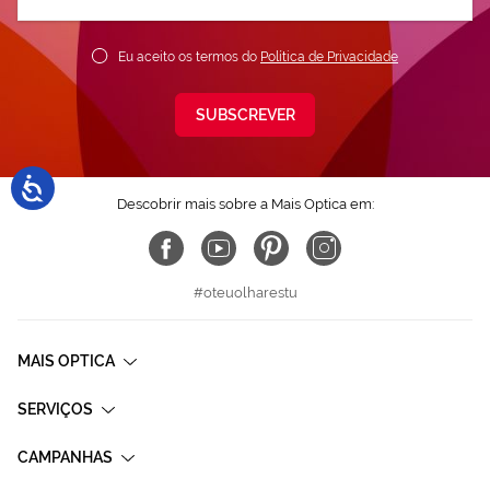
nossa
Newsletter:
Eu aceito os termos do
Política de Privacidade
SUBSCREVER
Descobrir mais sobre a Mais Optica em:
#oteuolharestu
MAIS OPTICA
SERVIÇOS
CAMPANHAS