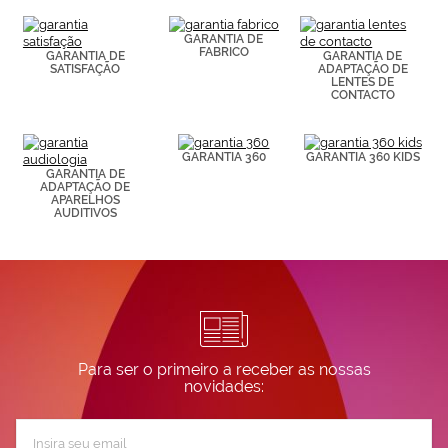
(por ejemplo,
de páginas
visitadas).
GARANTIA DE
FABRICO
Puedes
GARANTIA DE
GARANTIA DE
SATISFAÇÃO
ADAPTAÇÃO DE
consultar más
LENTES DE
información en
CONTACTO
nuestra
Política de
Cookies.
GARANTIA 360
GARANTIA 360 KIDS
GARANTIA DE
ADAPTAÇÃO DE
APARELHOS
AUDITIVOS
Para ser o primeiro a receber as nossas
novidades:
Subscreva
a