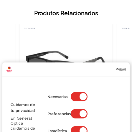
Produtos Relacionados
Selección
de
Necesarias
consentimiento
Cuidamos de
Tommy Hilfiger TH 2142/S
tu privacidad
Preferencias
108,75 €
En General
145,00 €
Optica
cuidamos de
Estadística