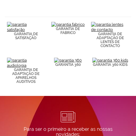
navegación
(por ejemplo,
de páginas
visitadas).
Puedes
GARANTIA DE
consultar más
FABRICO
GARANTIA DE
GARANTIA DE
información en
SATISFAÇÃO
ADAPTAÇÃO DE
nuestra
LENTES DE
Política de
CONTACTO
Cookies.
GARANTIA 360
GARANTIA 360 KIDS
GARANTIA DE
ADAPTAÇÃO DE
APARELHOS
AUDITIVOS
Para ser o primeiro a receber as nossas
novidades: