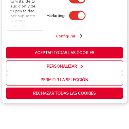
tu vista, de tu
audición y de
tu privacidad,
Marketing
por supuesto.
Usamos
cookies
propias y de
terceros en
Configurar
Detalhes
nuestra web
para analizar
cómo mejorar
Lentes
ACEPTAR TODAS LAS COOKIES
nuestros
servicios y
mostrarte la
PERSONALIZAR
Marca
publicidad y
las
promociones
PERMITIR LA SELECCIÓN
Conselhos
que realmente
te interesan,
RECHAZAR TODAS LAS COOKIES
así como
contenidos
Serviços exclusivos
personalizados
para ti gracias
a un perfil
elaborado a
partir de tus
hábitos de