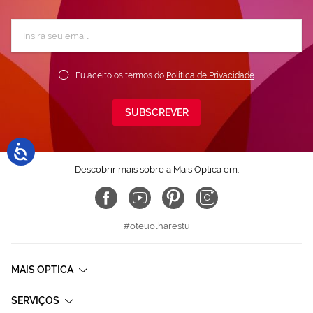
Subscreva
a
nossa
Newsletter:
Eu aceito os termos do
Política de Privacidade
SUBSCREVER
Descobrir mais sobre a Mais Optica em:
#oteuolharestu
MAIS OPTICA
SERVIÇOS