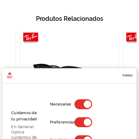
Produtos Relacionados
Selección
de
Necesarias
consentimiento
Cuidamos de
tu privacidad
Ray Ban RB4171
Preferencias
En General
113,24 €
Optica
150,99 €
cuidamos de