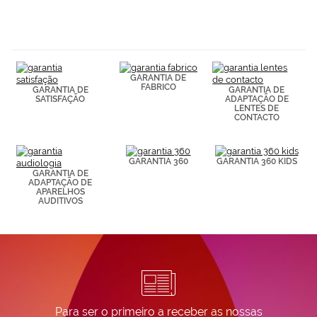
hábitos de
navegación
(por ejemplo,
de páginas
visitadas).
Puedes
consultar más
GARANTIA DE
FABRICO
información en
GARANTIA DE
GARANTIA DE
SATISFAÇÃO
ADAPTAÇÃO DE
nuestra
LENTES DE
Política de
CONTACTO
Cookies.
GARANTIA 360
GARANTIA 360 KIDS
GARANTIA DE
ADAPTAÇÃO DE
APARELHOS
AUDITIVOS
Para ser o primeiro a receber as nossas