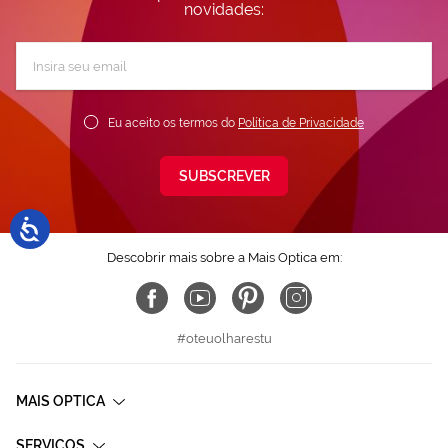
novidades:
Subscreva
a
nossa
Newsletter:
Eu aceito os termos do
Política de Privacidade
SUBSCREVER
Descobrir mais sobre a Mais Optica em:
#oteuolharestu
MAIS OPTICA
SERVIÇOS