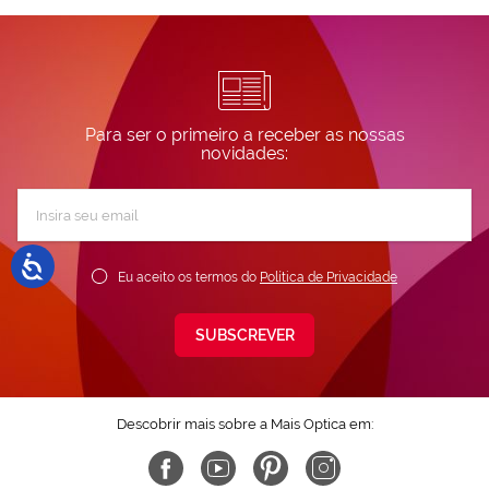
Para ser o primeiro a receber as nossas
novidades:
Subscreva
a
nossa
Newsletter:
Eu aceito os termos do
Política de Privacidade
SUBSCREVER
Descobrir mais sobre a Mais Optica em: