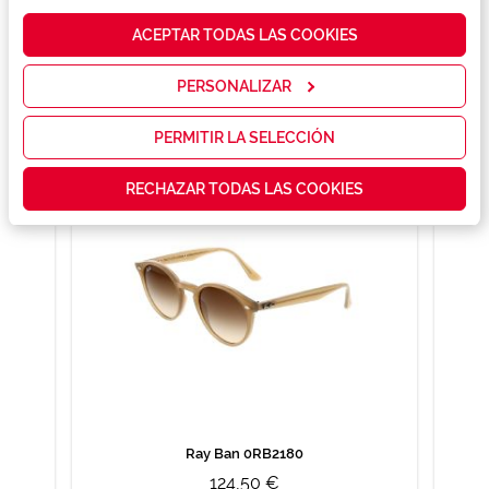
para analizar
cómo mejorar
ACEPTAR TODAS LAS COOKIES
nuestros
servicios y
mostrarte la
PERSONALIZAR
También te puede gustar
publicidad y
las
promociones
PERMITIR LA SELECCIÓN
que realmente
te interesan,
RECHAZAR TODAS LAS COOKIES
así como
contenidos
personalizados
para ti gracias
a un perfil
elaborado a
partir de tus
hábitos de
navegación
(por ejemplo,
de páginas
visitadas).
Puedes
consultar más
información en
Ray Ban 0RB2180
nuestra
124,50 €