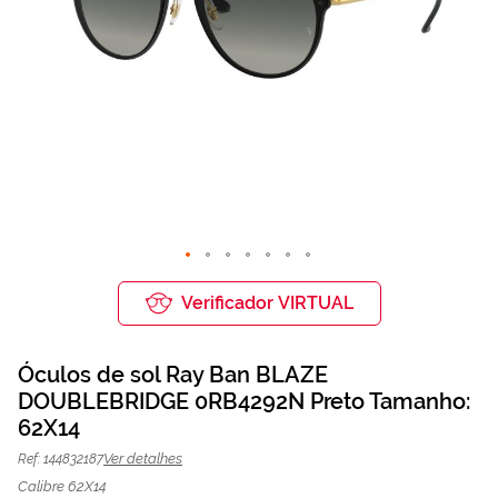
Saltar
para
Verificador VIRTUAL
o
início
da
Óculos de sol Ray Ban BLAZE
Galeria
de
DOUBLEBRIDGE 0RB4292N Preto Tamanho:
Óculos de sol Ray Ban 0RB4292N
145,50 €
imagens
194,00 €
62X14
Preto | Mais Optica
Ver detalhes
Ref: 144832187
Calibre 62X14