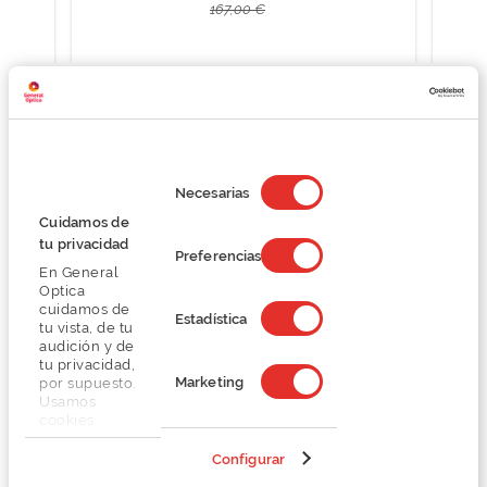
167,00 €
Selección
Detalhes
de
Necesarias
consentimiento
Cuidamos de
Lentes
tu privacidad
Preferencias
En General
Optica
Marca
cuidamos de
Estadística
tu vista, de tu
audición y de
Conselhos
tu privacidad,
Marketing
por supuesto.
Usamos
Serviços exclusivos
cookies
propias y de
terceros en
Configurar
nuestra web