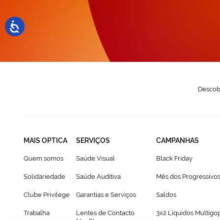
N
Descobr
MAIS OPTICA
SERVIÇOS
CAMPANHAS
Quem somos
Saúde Visual
Black Friday
Solidariedade
Saúde Auditiva
Mês dos Progressivo
Clube Privilege
Garantias e Serviços
Saldos
Trabalha
Lentes de Contacto
3x2 Líquidos Multigo