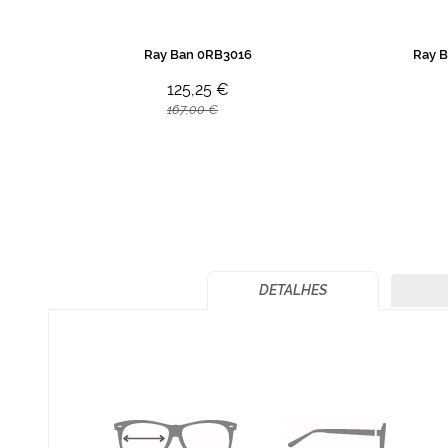
Ray Ban 0RB3016
Ray 
125,25 €
167,00 €
DETALHES