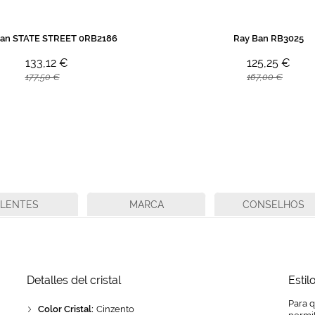
Ban STATE STREET 0RB2186
Ray Ban RB3025
133,12 €
125,25 €
177,50 €
167,00 €
LENTES
MARCA
CONSELHOS
Detalles del cristal
Estil
Para 
Color Cristal:
Cinzento