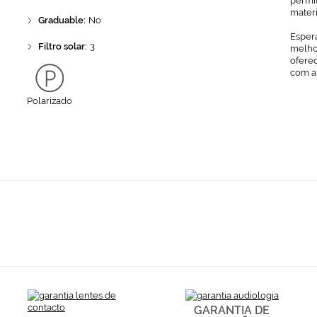
permit
mater
Graduable:
No
Espera
Filtro solar:
3
melhor
ofere
com a
Polarizado
GARANTIA DE