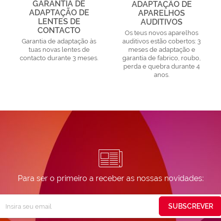
GARANTIA DE
ADAPTAÇÃO DE
ADAPTAÇÃO DE
APARELHOS
LENTES DE
AUDITIVOS
CONTACTO
Os teus novos aparelhos
Garantia de adaptação às
auditivos estão cobertos: 3
tuas novas lentes de
meses de adaptação e
contacto durante 3 meses.
garantia de fabrico, roubo,
perda e quebra durante 4
anos.
Para ser o primeiro a receber as nossas novidades:
Subscreva
SUBSCREVER
ossa