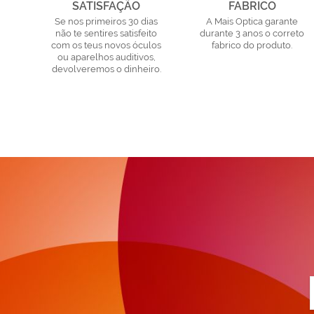
SATISFAÇÃO
FABRICO
Se nos primeiros 30 dias
A Mais Optica garante
não te sentires satisfeito
durante 3 anos o correto
com os teus novos óculos
fabrico do produto.
ou aparelhos auditivos,
devolveremos o dinheiro.
a
n