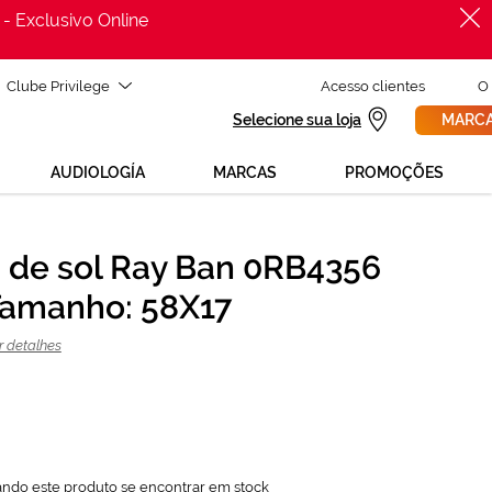
 - Exclusivo Online
Clube Privilege
Acesso clientes
O
Selecione sua loja
MARCA
AUDIOLOGÍA
MARCAS
PROMOÇÕES
 de sol Ray Ban 0RB4356
PROCURAR
146,25 €
Tamanho: 58X17
195,00 €
r detalhes
ando este produto se encontrar em stock