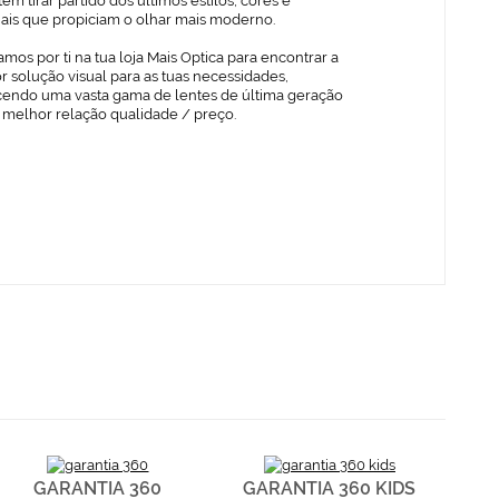
em tirar partido dos últimos estilos, cores e
iais que propiciam o olhar mais moderno.
mos por ti na tua loja Mais Optica para encontrar a
 solução visual para as tuas necessidades,
cendo uma vasta gama de lentes de última geração
 melhor relação qualidade / preço.
GARANTIA 360
GARANTIA 360 KIDS