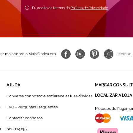
ewsletter:
Eu aceito os termos do
Política de Privacidade
ir mais sobre a Mais Optica em:
#oteuol
AJUDA
MARCAR CONSULT
LOCALIZAR A LOJA
Conversa connosco e esclarece as tuas dúvidas
s
FAQ - Perguntas Frequentes
Métodos de Pagamen
Contactar connosco
p
800 114 297