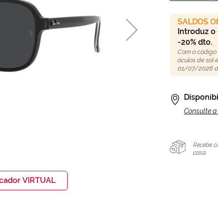
SALDOS O
Introduz o
-20% dto.
Com o código
óculos de sol
01/07/2026 a
Disponibi
Consulte a 
Recebe c
casa
icador VIRTUAL