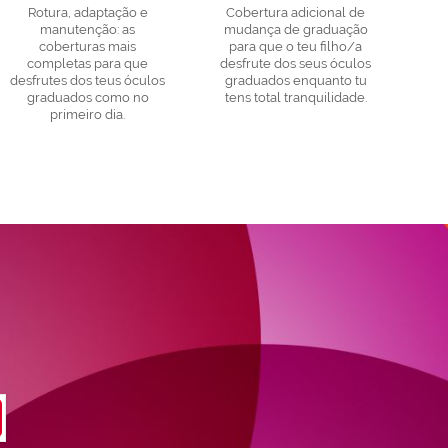
Rotura, adaptação e
Cobertura adicional de
manutenção: as
mudança de graduação
coberturas mais
para que o teu filho/a
completas para que
desfrute dos seus óculos
desfrutes dos teus óculos
graduados enquanto tu
graduados como no
tens total tranquilidade.
primeiro dia.